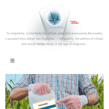
OANNES
To singularity, οι πολιτικές του virtual, μέσα αντι-κοινωνικής δικτύωσης,
η μουσική στην εποχή των ringtones…• Singularity, the politics of virtual,
anti-social media, music in the age of ringtones…