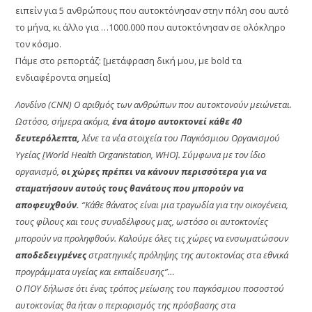
ειπείν για 5 ανθρώπους που αυτοκτόνησαν στην πόλη σου αυτό
το μήνα, κι άλλο για …1000.000 που αυτοκτόνησαν σε ολόκληρο
τον κόσμο.
Πάμε στο ρεπορτάζ: [μετάφραση δική μου, με bold τα
ενδιαφέροντα σημεία]
Λονδίνο (CNN) Ο αριθμός των ανθρώπων που αυτοκτονούν μειώνεται.
Ωστόσο, σήμερα ακόμα,
ένα άτομο αυτοκτονεί κάθε 40
δευτερόλεπτα,
λένε τα νέα στοιχεία του Παγκόσμιου Οργανισμού
Υγείας [World Health Organistation, WHO]. Σύμφωνα με τον ίδιο
οργανισμό,
οι χώρες πρέπει να κάνουν περισσότερα για να
σταματήσουν αυτούς τους θανάτους που μπορούν να
αποφευχθούν.
“Κάθε θάνατος είναι μια τραγωδία για την οικογένεια,
τους φίλους και τους συναδέλφους μας, ωστόσο οι αυτοκτονίες
μπορούν να προληφθούν. Καλούμε όλες τις χώρες να ενσωματώσουν
αποδεδειγμένες
στρατηγικές πρόληψης της αυτοκτονίας στα εθνικά
προγράμματα υγείας και εκπαίδευσης”…
Ο ΠΟΥ δήλωσε ότι ένας τρόπος μείωσης του παγκόσμιου ποσοστού
αυτοκτονίας θα ήταν ο περιορισμός της πρόσβασης στα