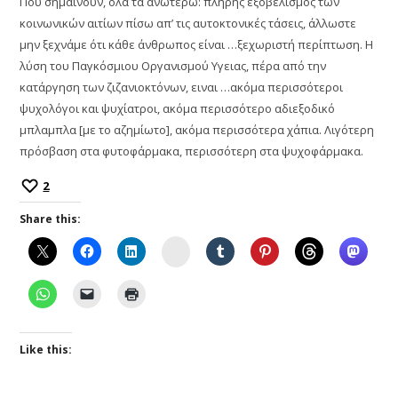
Που σημαίνουν, όλα τα ανωτέρω: πλήρης εξοβελισμός των
κοινωνικών αιτίων πίσω απ’ τις αυτοκτονικές τάσεις, άλλωστε
μην ξεχνάμε ότι κάθε άνθρωπος είναι …ξεχωριστή περίπτωση. Η
λύση του Παγκόσμιου Οργανισμού Υγειας, πέρα από την
κατάργηση των ζιζανιοκτόνων, ειναι …ακόμα περισσότεροι
ψυχολόγοι και ψυχίατροι, ακόμα περισσότερο αδιεξοδικό
μπλαμπλα [με το αζημίωτο], ακόμα περισσότερα χάπια. Λιγότερη
πρόσβαση στα φυτοφάρμακα, περισσότερη στα ψυχοφάρμακα.
2
Share this:
Instagram
Like this: