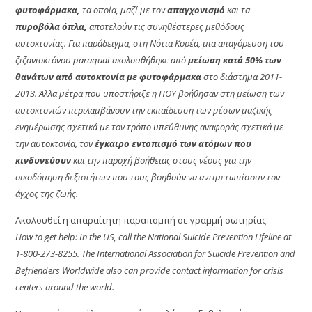
φυτοφάρμακα,
τα οποία, μαζί με τον
απαγχονισμό
και τα
πυροβόλα όπλα,
αποτελούν τις συνηθέστερες μεθόδους
αυτοκτονίας. Για παράδειγμα, στη Νότια Κορέα, μια απαγόρευση του
ζιζανιοκτόνου paraquat ακολουθήθηκε από
μείωση κατά 50% των
θανάτων από αυτοκτονία με φυτοφάρμακα
στο διάστημα 2011-
2013. Άλλα μέτρα που υποστήριξε η ΠΟΥ βοήθησαν στη μείωση των
αυτοκτονιών περιλαμβάνουν την εκπαίδευση των μέσων μαζικής
ενημέρωσης σχετικά με τον τρόπο υπεύθυνης αναφοράς σχετικά με
την αυτοκτονία, τον
έγκαιρο εντοπισμό των ατόμων που
κινδυνεύουν
και την παροχή βοήθειας στους νέους για την
οικοδόμηση δεξιοτήτων που τους βοηθούν να αντιμετωπίσουν τον
άγχος της ζωής.
Ακολουθεί η απαραίτητη παραπομπή σε γραμμή σωτηρίας:
How to get help: In the US, call the National Suicide Prevention Lifeline at
1-800-273-8255. The International Association for Suicide Prevention and
Befrienders Worldwide also can provide contact information for crisis
centers around the world.