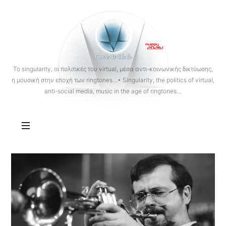
OANNES
To singularity, οι πολιτικές του virtual, μέσα αντι-κοινωνικής δικτύωσης,
η μουσική στην εποχή των ringtones…• Singularity, the politics of virtual,
anti-social media, music in the age of ringtones…