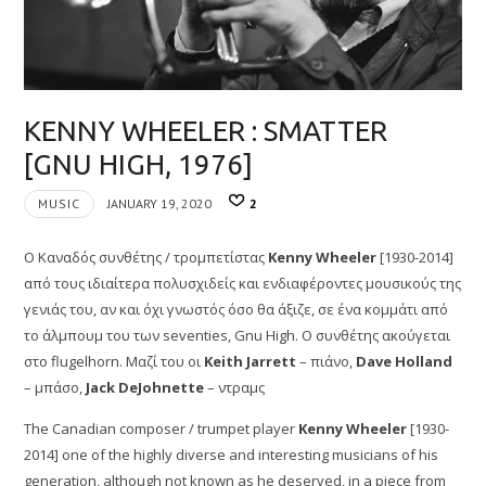
KENNY WHEELER : SMATTER
[GNU HIGH, 1976]
MUSIC
JANUARY 19, 2020
2
Ο Καναδός συνθέτης / τρομπετίστας
Kenny Wheeler
[1930-2014]
από τους ιδιαίτερα πολυσχιδείς και ενδιαφέροντες μουσικούς της
γενιάς του, αν και όχι γνωστός όσο θα άξιζε, σε ένα κομμάτι από
το άλμπουμ του των seventies, Gnu High. Ο συνθέτης ακούγεται
στο flugelhorn. Μαζί του οι
Keith Jarrett
– πιάνο,
Dave Holland
– μπάσο,
Jack DeJohnette
– ντραμς
The Canadian composer / trumpet player
Kenny Wheeler
[1930-
2014] one of the highly diverse and interesting musicians of his
generation, although not known as he deserved, in a piece from