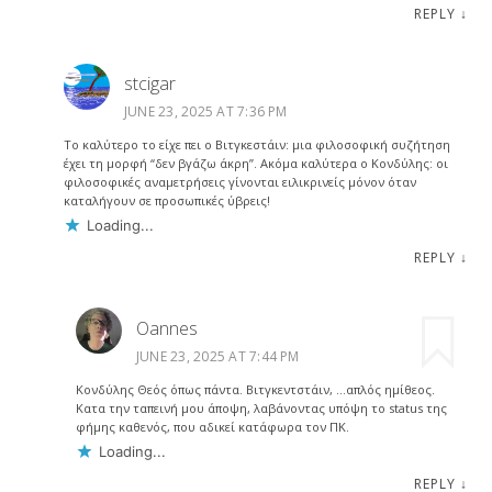
REPLY
↓
stcigar
JUNE 23, 2025 AT 7:36 PM
Το καλύτερο το είχε πει ο Βιτγκεστάιν: μια φιλοσοφική συζήτηση
έχει τη μορφή “δεν βγάζω άκρη”. Ακόμα καλύτερα ο Κονδύλης: οι
φιλοσοφικές αναμετρήσεις γίνονται ειλικρινείς μόνον όταν
καταλήγουν σε προσωπικές ύβρεις!
Loading...
REPLY
↓
Oannes
JUNE 23, 2025 AT 7:44 PM
Κονδύλης Θεός όπως πάντα. Βιτγκεντστάιν, …απλός ημίθεος.
Κατα την ταπεινή μου άποψη, λαβάνοντας υπόψη το status της
φήμης καθενός, που αδικεί κατάφωρα τον ΠΚ.
Loading...
REPLY
↓