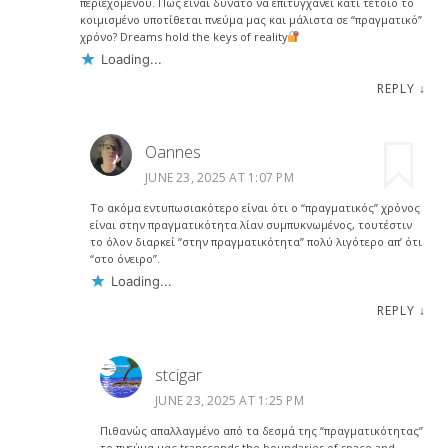
περιεχομένου. Πώς είναι δυνατό να επιτυγχάνει κάτι τέτοιο το
κοιμισμένο υποτίθεται πνεύμα μας και μάλιστα σε “πραγματικό”
χρόνο? Dreams hold the keys of reality
Loading...
REPLY
↓
Oannes
JUNE 23, 2025 AT 1:07 PM
Το ακόμα εντυπωσιακότερο είναι ότι ο “πραγματικός” χρόνος
είναι στην πραγματικότητα λίαν συμπυκνωμένος, τουτέστιν
το όλον διαρκεί “στην πραγματικότητα” πολύ λιγότερο απ’ ότι
“στο όνειρο”.
Loading...
REPLY
↓
stcigar
JUNE 23, 2025 AT 1:25 PM
Πιθανώς απαλλαγμένο από τα δεσμά της “πραγματικότητας”
το πνεύμα μας transcends the boundaries of space and