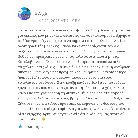
stcigar
JUNE 23, 2025 AT 7:19 PM
..οπότε καταλήγουμε και πάλι στην ψευδαίσθηση! Anyway πρόκειται
για σκέψεις που μηρυκάζω δεκαετίες και δυσκολεύομαι να εξηγήσω
σε δέκα γραμμές, χωρίς αυτό να σημαίνει ότι αποκλείεται να είναι
ολοκληρωτικές μαλακίες. Κανονικά δεν προορίζονται καν για
συζήτηση. Και μόνο η λογική διατύπωσή τους αναιρεί σε μεγάλο
βαθμό το περιεχόμενό τους, όπως πολύ σωστά παρατήρησες.
Καταλαβαίνω απόλυτα κάποιον που θεωρεί τα παραπάνω απλά
παιχνίδια με τις λέξεις. Για μένα όμως η ταυτολογία και η αντίφαση
αποτελούν την αρχή της πραγματικής μαθήσεως. Τα περισσότερα
“παράδοξα” εξάλλου αποτελούν παράδοξα μόνο για τους
τυπολάτρες του λόγου. Στην πράξη κανένας δεν θα εμπιστευόταν
ξανά κάποιον που θα ισχυριζόταν ότι ψεύδεται συνεχώς. Καλού
κακού θα έπαιρνε δηλαδή τη συγκεκριμένη δήλωση στα σοβαρά
χωρίς να κολλήσει σε λογικούς βρόχους. Όσο για τα παράδοξα του
Ζήνωνος (που αποτελούν πρακτικές εφαρμογές της θεωρίας του
Παρμενίδη) δεν υπάρχει καμία βία για λύσεις. Ο Ζήνων είχε απόλυτο
δίκιο εξαρχής. Αρκεί να δεχτεί κανείς ότι ο κόσμος μας αποτελεί
ψευδαίσθηση!
Loading...
REPLY
↓