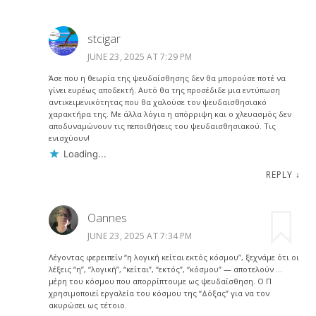
stcigar
JUNE 23, 2025 AT 7:29 PM
Άσε που η θεωρία της ψευδαίσθησης δεν θα μπορούσε ποτέ να
γίνει ευρέως αποδεκτή. Αυτό θα της προσέδιδε μια εντύπωση
αντικειμενικότητας που θα χαλούσε τον ψευδαισθησιακό
χαρακτήρα της. Με άλλα λόγια η απόρριψη και ο χλευασμός δεν
αποδυναμώνουν τις πεποιθήσεις του ψευδαισθησιακού. Τις
ενισχύουν!
Loading...
REPLY
↓
Oannes
JUNE 23, 2025 AT 7:34 PM
Λέγοντας φερειπείν “η λογική κείται εκτός κόσμου”, ξεχνάμε ότι οι
λέξεις “η”, “λογική”, “κείται”, “εκτός”, “κόσμου” — αποτελούν …
μέρη του κόσμου που απορρίπτουμε ως ψευδαίσθηση. Ο Π
χρησιμοποιεί εργαλεία του κόσμου της “Δόξας” για να τον
ακυρώσει ως τέτοιο.