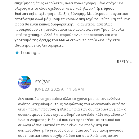
επιχείρησης όπως διαδίδεται, αλλά προδιαγεγραμμένο στόχο : εν
ολίγοις ότι το όλον σχεδιάστηκε ως καθηλωτική
(με όρους
θεάματος)
επιχείρηση επίδειξης δύναμης. Με μίνιμουμ πραγματικό
αποτέλεσμα αλλά μάξιμουμ επικοινωνιακή ισχύ του τύπου “η επόμενη
φορά θα είναι κάπως διαφορετική”. Τα ανωτέρω ασφαλώς
προσκρούουν στη μεγαλομανία των ανακοινώσεων Τραμπάκουλα
μετά το χτύπημα. Αλλά θα μπορούσαν να αποσκοπούν και στο
χορτασμό της όρεξης του MAGA crowd, το οποίο δεν ψάχνεται
ιδιαίτερα με τις λεπτομέρειες.
Loading...
REPLY
↓
stcigar
JUNE 23, 2025 AT 11:56 AM
Δεν σκοπεύω να χαραμίσω άλλο το χρόνο μου με τον εν λόγω
ανόητο. Απεχθάνομαι τους ανθρώπους που δεν εννοούν αυτά που
λένε – παρεμπιπτόντως η πλειοψηφία των συμπατριωτών μας – ο
συγκεκριμένος όμως έχει αποδομήσει εντελώς κάθε παραδοσιακή
έννοια νοήματος. Η ζημιά που έχει προκαλέσει σε ατομικό και
συλλογικό πνευματικό επϊπεδο είναι ανυπολόγιστη και
ανεπανόρθωτη. Το γεγονός ότι τη διάστασή του αυτή αγνοούν
συστηματικά τόσο οι εχθρικά όσο και οι φιλικά προς αυτόν