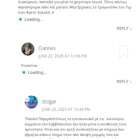
διακείμενοι, αποτελεί για μένα το χειρότερο οιωνό. Τέλος πάντως
παρασύρομαι πάλι καί μάταια. Μην ξεχάσεις το τραγουδάκι του Τιμ
(του Φρεντ δηλαδή..)!
Loading...
REPLY
↓
Oannes
JUNE 23, 2025 AT 12:06 PM
Εννοείται.
Loading...
REPLY
↓
stcigar
JUNE 23, 2025 AT 12:40 PM
Thanks! Παρεμπιπτόντως το εντυπωσιακό με τα.. καινούρια
κομμάτια του Σαββόπουλου δεν ήταν μόνο η συνθετική τους
αρτιότητα. Ήταν και ότι αυτή συνδυαζόταν με στίχους που
έβγαζαν κάποιο νόημα τόσο από άποψη μορφής όσο και