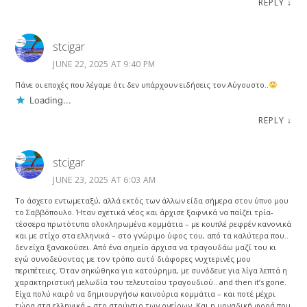
REPLY
↓
stcigar
JUNE 22, 2025 AT 9:40 PM
Πάνε οι εποχές που λέγαμε ότι δεν υπάρχουν ειδήσεις τον Αύγουστο..
Loading...
REPLY
↓
stcigar
JUNE 23, 2025 AT 6:03 AM
Το άσχετο εντωμεταξύ, αλλά εκτός των άλλων είδα σήμερα στον ύπνο μου
το Σαββόπουλο. Ήταν σχετικά νέος και άρχισε ξαφνικά να παίζει τρία-
τέσσερα πρωτότυπα ολοκληρωμένα κομμάτια – με κουπλέ ρεφρέν κανονικά
και με στίχο στα ελληνικά – στο γνώριμο ύφος του, από τα καλύτερα που..
δεν είχα ξανακούσει. Από ένα σημείο άρχισα να τραγουδάω μαζί του κι
εγώ συνοδεύοντας με τον τρόπο αυτό διάφορες νυχτερινές μου
περιπέτειες. Όταν σηκώθηκα για κατούρημα, με συνόδευε για λίγα λεπτά η
χαρακτηριστική μελωδία του τελευταίου τραγουδιού.. and then it’s gone.
Είχα πολύ καιρό να δημιουργήσω καινούρια κομμάτια – και ποτέ μέχρι
τώρα στα ελληνικά – στο στούντιο των ονείρων. Και η μοναδική φορά που