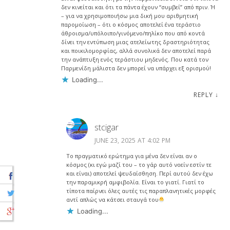
δεν κινείται και ότι τα πάντα έχουν “συμβεί” από πριν. Ή
– για να χρησιμοποιήσω μια δική μου αριθμητική
παρομοίωση – ότι ο κόσμος αποτελεί ένα τεράστιο
άθροισμα/υπόλοιπο/γινόμενο/πηλίκο που από κοντά
δίνει την εντύπωση μιας ατελείωτης δραστηριότητας
και ποικιλομορφίας, αλλά συνολικά δεν αποτελεί παρά
την ανάπτυξη ενός τεράστιου μηδενός. Που κατά τον
Παρμενίδη μάλιστα δεν μπορεί να υπάρχει εξ ορισμού!
Loading...
REPLY
↓
stcigar
JUNE 23, 2025 AT 4:02 PM
Το πραγματικό ερώτημα για μένα δεν είναι αν ο
κόσμος (κι εγώ μαζί του – το γάρ αυτό νοείν εστίν τε
και είναι) αποτελεί ψευδαίσθηση. Περί αυτού δεν έχω
την παραμικρή αμφιβολία. Είναι το γιατί. Γιατί το
τίποτα παίρνει όλες αυτές τις παραπλανητικές μορφές
αντί απλώς να κάτσει σταυγά του
Loading...