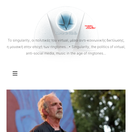
OANNES
To singularity, οι πολιτικές του virtual, μέσα αντι-κοινωνικής δικτύωσης,
η μουσική στην εποχή των ringtones…• Singularity, the politics of virtual,
anti-social media, music in the age of ringtones…