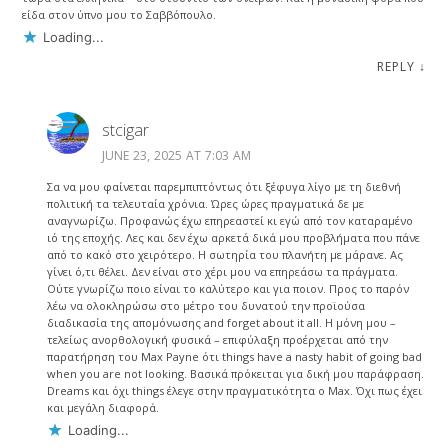
είδα στον ύπνο μου το Σαββόπουλο.
Loading...
REPLY
↓
stcigar
JUNE 23, 2025 AT 7:03 AM
Σα να μου φαίνεται παρεμπιπτόντως ότι ξέφυγα λίγο με τη διεθνή
πολιτική τα τελευταία χρόνια. Ώρες ώρες πραγματικά δε με
αναγνωρίζω. Προφανώς έχω επηρεαστεί κι εγώ από τον καταραμένο
ιό της εποχής. Λες και δεν έχω αρκετά δικά μου προβλήματα που πάνε
από το κακό στο χειρότερο. Η σωτηρία του πλανήτη με μάρανε. Ας
γίνει ό,τι θέλει. Δεν είναι στο χέρι μου να επηρεάσω τα πράγματα.
Ούτε γνωρίζω ποιο είναι το καλύτερο και για ποιον. Προς το παρόν
λέω να ολοκληρώσω στο μέτρο του δυνατού την προϊούσα
διαδικασία της απομόνωσης and forget about it all. Η μόνη μου –
τελείως ανορθολογική φυσικά – επιφύλαξη προέρχεται από την
παρατήρηση του Max Payne ότι things have a nasty habit of going bad
when you are not looking. Βασικά πρόκειται για δική μου παράφραση.
Dreams και όχι things έλεγε στην πραγματικότητα ο Max. Όχι πως έχει
και μεγάλη διαφορά.
Loading...