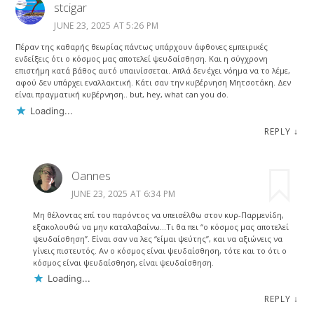
stcigar
JUNE 23, 2025 AT 5:26 PM
Πέραν της καθαρής θεωρίας πάντως υπάρχουν άφθονες εμπειρικές
ενδείξεις ότι ο κόσμος μας αποτελεί ψευδαίσθηση. Και η σύγχρονη
επιστήμη κατά βάθος αυτό υπαινίσσεται. Απλά δεν έχει νόημα να το λέμε,
αφού δεν υπάρχει εναλλακτική. Κάτι σαν την κυβέρνηση Μητσοτάκη. Δεν
είναι πραγματική κυβέρνηση.. but, hey, what can you do.
Loading...
REPLY
↓
Oannes
JUNE 23, 2025 AT 6:34 PM
Μη θέλοντας επί του παρόντος να υπεισέλθω στον κυρ-Παρμενίδη,
εξακολουθώ να μην καταλαβαίνω…Τι θα πει “ο κόσμος μας αποτελεί
ψευδαίσθηση”. Είναι σαν να λες “είμαι ψεύτης”, και να αξιώνεις να
γίνεις πιστευτός. Αν ο κόσμος είναι ψευδαίσθηση, τότε και το ότι ο
κόσμος είναι ψευδαίσθηση, είναι ψευδαίσθηση.
Loading...
REPLY
↓