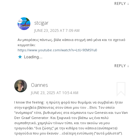
REPLY
↓
stcigar
JUNE 23, 2025 AT 7:09 AM
Αν μπορέσεις πάντως, βάλε κάποια στιγμή από μένα και το σχετικό
κομματάκι:
https://www.youtube.com/watch?v=LtU-9EMSYu0
Loading...
REPLY
↓
Oannes
JUNE 23, 2025 AT 10:54 AM
I know the feeling : η πρώτη φορά που θυμάμαι να συμβαίνει ήταν
στην εφηβεία βλέποντας στον ύπνο μου τον …Elvis. Τον οποίο
“σνόμπαρα” τότε, βυθισμένος στα σύμπαντα των Genesis και των Van
Der Graaf Generator. Και ξαφνικά τον βλέπω ως ένα πολύ
συμπαθητικό, χαμηλών τόνων τύπο, και τον ακούω να μου
τραγουδάει “δια ζώσης” με την κιθάρα του κάποια (ανύπαρκτα)
τραγούδια που μου έκαναν …ιδαίτερη εντύπωση (“αυτά μάλιστα!”).