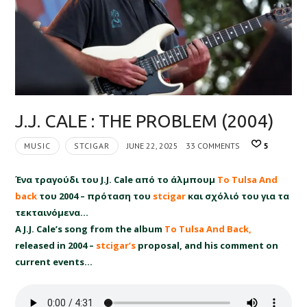
J.J. CALE : THE PROBLEM (2004)
MUSIC
STCIGAR
JUNE 22, 2025
33 COMMENTS
5
Ένα τραγούδι του J.J. Cale από το άλμπουμ
To Tulsa And
back
του 2004 – πρόταση του
stcigar
και σχόλιό του για τα
τεκταινόμενα…
A J.J. Cale’s song from the album
To Tulsa And Βack,
released in 2004 –
stcigar’s
proposal, and his comment on
current events…