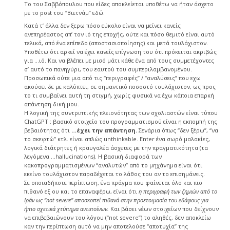
Το του Σαββόπουλου που είδες απoκλείεται υποθέτω να ήταν άσχετο
με το post του “Βιετνάμ” εδώ.
Κατά τ’ άλλα δεν ξερω πόσο εύκολο είναι να μείνει κανείς
ανεπηρέαστος απ’ τον ιό της εποχής, ούτε και πόσο θεμιτό είναι αυτό
τελικά, από ένα επίπεδο (αποστασιοποίησης) και μετά τουλάχιστον.
Υποθέτω ότι αρκεί να έχει κανείς επίγνωση του ότι πρόκειται ακριβώς
για …ιό. Και να βλέπει με μισό μάτι κάθε ένα από τους συμμετέχοντες
σ’ αυτό το πανηγύρι, του εαυτού του συμπεριλαμβανομένου.
Προσωπικά ούτε μια από τις “περιγραφές” / “αναλύσεις” που εχω
ακούσει δε με καλύπτει, σε σημαντικό ποσοστό τουλάχιστον, ως προς
το τι συμβαίνει αυτή τη στιγμή, χωρίς φυσικά να έχω κάποια επαρκή
απάντηση δική μου.
Η λογική της συντριπτικής πλειονότητας των σχολιαστών είναι τύπου
ChatGPT : βασικό στοιχείο του προγραμματισμού είναι η εκπομπή της
βεβαιότητας ότι
…έχει την απάντηση.
Σενάρια όπως “δεν ξέρω”, “να
το σκεφτώ” κτλ. είναι απλώς unthinkable. Enter ένα σωρό μαλακίες,
λογικά διάτρητες ή κραυγαλέα άσχετες με την πραγματικότητα (τα
λεγόμενα …hallucinations). Η βασική διαφορά των
κακοπρογραμματισμένων “αναλυτών” από το μηχάνημα είναι ότι
εκείνο τουλάχιστον παραδέχεται το λάθος του αν το επισημάνεις.
Σε οποιαδήποτε περίπτωση, ένα πράγμα που φαίνεται όλο και πιο
πιθανό εξ ου και το επαναφέρω, είναι ότι
η περιγραφή των ζημιών από το
Ιράν ως “not severe” αποσκοπεί πιθανά στην προετοιμασία του εδάφους για
ήπιο σχετικά χτύπημα αντιποίνων.
Και βάσει νέων στοιχείων που δείχνουν
να επιβεβαιώνουν του λόγου (“not severe”) το αληθές, δεν αποκλείω
καν την περίπτωση αυτό να μην αποτελούσε “αποτυχία” της