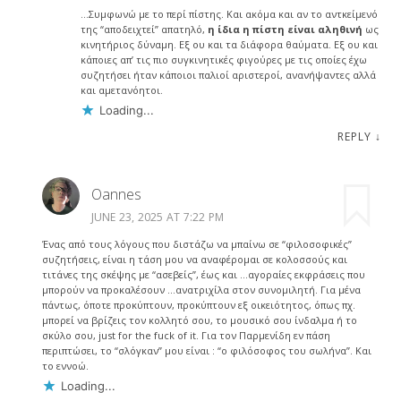
…Συμφωνώ με το περί πίστης. Και ακόμα και αν το αντκείμενό
της “αποδειχτεί” απατηλό,
η ίδια η πίστη είναι αληθινή
ως
κινητήριος δύναμη. Εξ ου και τα διάφορα θαύματα. Εξ ου και
κάποιες απ’ τις πιο συγκινητικές φιγούρες με τις οποίες έχω
συζητήσει ήταν κάποιοι παλιοί αριστεροί, ανανήψαντες αλλά
και αμετανόητοι.
Loading...
REPLY
↓
Oannes
JUNE 23, 2025 AT 7:22 PM
Ένας από τους λόγους που διστάζω να μπαίνω σε “φιλοσοφικές”
συζητήσεις, είναι η τάση μου να αναφέρομαι σε κολοσσούς και
τιτάνες της σκέψης με “ασεβείς”, έως και …αγοραίες εκφράσεις που
μπορούν να προκαλέσουν …ανατριχίλα στον συνομιλητή. Για μένα
πάντως, όποτε προκύπτουν, προκύπτουν εξ οικειότητος, όπως πχ.
μπορεί να βρίζεις τον κολλητό σου, το μουσικό σου ίνδαλμα ή το
σκύλο σου, just for the fuck of it. Για τον Παρμενίδη εν πάση
περιπτώσει, το “σλόγκαν” μου είναι : “ο φιλόσοφος του σωλήνα”. Και
το εννοώ.
Loading...