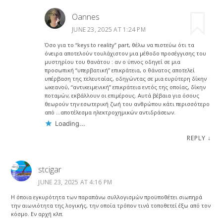
Oannes
JUNE 23, 2025 AT 1:24 PM
Όσο για το “keys to reality” part, θέλω να πιστεύω ότι τα
όνειρα αποτελούν τουλάχιστον μια μέθοδο προσέγγισης του
μυστηρίου του θανάτου : αν ο ύπνος οδηγεί σε μια
προσωπική “υπερβατική” επικράτεια, ο θάνατος αποτελεί
υπέρβαση της τελευταίας, οδηγώντας σε μια ευρύτερη δίκην
ωκεανού, “αντικειμενική” επικράτεια εντός της οποίας, δίκην
ποταμών, εκβάλλουν οι επιμέρους. Αυτά βέβαια για όσους
θεωρούν την εσωτερική ζωή του ανθρώπου κάτι περισσότερο
από …αποτέλεσμα ηλεκτροχημικών αντιδράσεων.
Loading...
REPLY
↓
stcigar
JUNE 23, 2025 AT 4:16 PM
Η όποια εγκυρότητα των παραπάνω συλλογισμών προϋποθέτει σιωπηρά
την αιωνιότητα της λογικής, την οποία τρόπον τινά τοποθετεί έξω από τον
κόσμο. Εν αρχή κλπ.