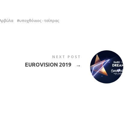
 Αρβύλα
υποχθόνιος - τσίπρας
NEXT POST
EUROVISION 2019
→