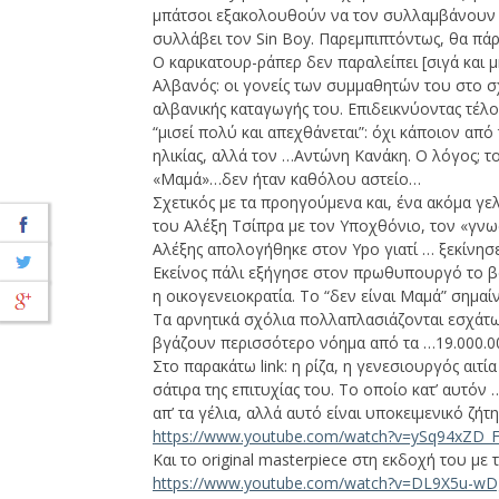
μπάτσοι εξακολουθούν να τον συλλαμβάνουν …α
συλλάβει τον Sin Boy. Παρεμπιπτόντως, θα πά
Ο καρικατουρ-ράπερ δεν παραλείπει [σιγά και 
Αλβανός: οι γονείς των συμμαθητών του στο σχ
αλβανικής καταγωγής του. Επιδεικνύοντας τέλο
“μισεί πολύ και απεχθάνεται”: όχι κάποιον από 
ηλικίας, αλλά τον …Αντώνη Κανάκη. Ο λόγος; το
«Μαμά»…δεν ήταν καθόλου αστείο…
Σχετικός με τα προηγούμενα και, ένα ακόμα γε
του Αλέξη Τσίπρα με τον Υποχθόνιο, τον «γνω
Αλέξης απολογήθηκε στον Ypo γιατί … ξεκίνησε
Εκείνος πάλι εξήγησε στον πρωθυπουργό το β
η οικογενειοκρατία. Το “δεν είναι Μαμά” σημαί
Τα αρνητικά σχόλια πολλαπλασιάζονται εσχάτω
βγάζουν περισσότερο νόημα από τα …19.000.00
Στο παρακάτω link: η ρίζα, η γενεσιουργός αιτί
σάτιρα της επιτυχίας του. Το οποίο κατ’ αυτόν 
απ’ τα γέλια, αλλά αυτό είναι υποκειμενικό ζήτη
https://www.youtube.com/watch?v=ySq94xZD_
Και το original masterpiece στη εκδοχή του με 
https://www.youtube.com/watch?v=DL9X5u-w