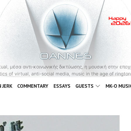
OANNES
virtual, μέσα αντι-κοινωνικής δικτύωσης, η μουσική στην εποχ
tics of virtual, anti-social media, music in the age of ringt
 JERK
COMMENTARY
ESSAYS
GUESTS
MK-O MUSI