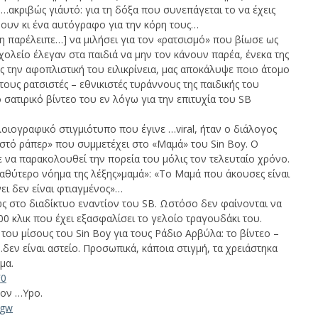
κριβώς γι΄αυτό: για τη δόξα που συνεπάγεται το να έχεις
ρουν κι ένα αυτόγραφο για την κόρη τους…
μη παρέλειπε…] να μιλήσει για τον «ρατσισμό» που βίωσε ως
ολείο έλεγαν στα παιδιά να μην τον κάνουν παρέα, ένεκα της
ς την αφοπλιστική του ειλικρίνεια, μας αποκάλυψε ποιο άτομο
τους ρατσιστές – εθνικιστές τυράννους της παιδικής του
 σατιρικό βίντεο του εν λόγω για την επιτυχία του SB
λοιογραφικό στιγμιότυπο που έγινε …viral, ήταν o διάλογος
στό ράπερ» που συμμετέχει στο «Μαμά» του Sin Boy. Ο
 να παρακολουθεί την πορεία του μόλις τον τελευταίο χρόνο.
αθύτερο νόημα της λέξης»μαμά»: «Το Μαμά που άκουσες είναι
νει δεν είναι φτιαγμένος»…
ς στο διαδίκτυο εναντίον του SB. Ωστόσο δεν φαίνονται να
0 κλικ που έχει εξασφαλίσει το γελοίο τραγουδάκι του.
α του μίσους του Sin Boy για τους Ράδιο Αρβύλα: το βίντεο –
…δεν είναι αστείο. Προσωπικά, κάποια στιγμή, τα χρειάστηκα
μα.
F0
τον …Ypo.
Dgw