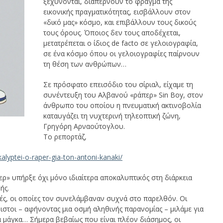
ξεχύνονται, διαπερνούν το φράγμα της
εικονικής πραγματικότητας, εισβάλλουν στoν
«δικό μας» κόσμο, και επιβάλλουν τους δικούς
τους όρους. Όποιος δεν τους αποδέχεται,
μετατρέπεται ο ίδιος de facto σε γελοιογραφία,
σε ένα κόσμο όπου οι γελοιογραφίες παίρνουν
τη θέση των ανθρώπων…
Σε πρόσφατο επεισόδιο του σίριαλ, είχαμε τη
συνέντευξη του Αλβανού «ράπερ» Sin Boy, στον
άνθρωπο του οποίου η πνευματική ακτινοβολία
καταυγάζει τη νυχτερινή τηλεοπτική ζώνη,
Γρηγόρη Αρναούτογλου.
Το ρεπορτάζ,
kalyptei-o-raper-gia-ton-antoni-kanaki/
ρ» υπήρξε όχι μόνο ιδιαίτερα αποκαλυπτικός στη διάρκεια
ής.
ρχές, οι οποίες τον συνελάμβαναν συχνά στο παρελθόν. Οι
τοι – αφήνοντας μια οσμή αληθινής παρανομίας – μιλάμε για
πα μάγκα… Σήμερα βεβαίως που είναι πλέον διάσημος, οι