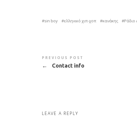
sin boy
ελληνικό χιπ-χοπ
κανάκης
Ράδιο
PREVIOUS POST
←
Contact info
LEAVE A REPLY