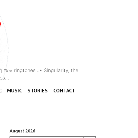
ή των ringtones…• Singularity, the
ones…
C
MUSIC
STORIES
CONTACT
August 2026