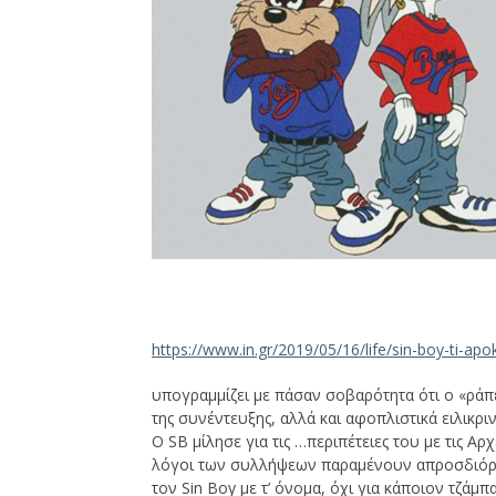
https://www.in.gr/2019/05/16/life/sin-boy-ti-apo
υπογραμμίζει με πάσαν σοβαρότητα ότι ο «ράπε
της συνέντευξης, αλλά και αφοπλιστικά ειλικριν
Ο SB μίλησε για τις …περιπέτειες του με τις Α
λόγοι των συλλήψεων παραμένουν απροσδιόρισ
τον Sin Boy με τ’ όνομα, όχι για κάποιον τζάμ