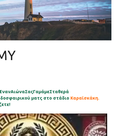
EMY
νανΑιώναΣαςΓαμάμεΣταθερά
οδοσφαιρικού ματς στο στάδιο
Καραϊσκάκη.
ζετε!