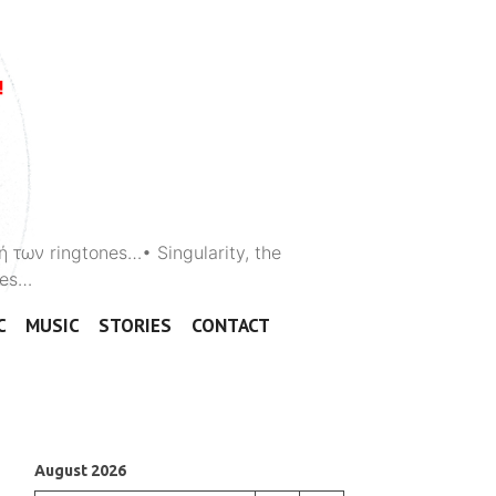
ή των ringtones…• Singularity, the
ones…
C
MUSIC
STORIES
CONTACT
August 2026