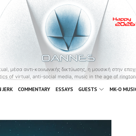
OANNES
virtual, μέσα αντι-κοινωνικής δικτύωσης, η μουσική στην εποχ
tics of virtual, anti-social media, music in the age of ringt
 JERK
COMMENTARY
ESSAYS
GUESTS
MK-O MUSI