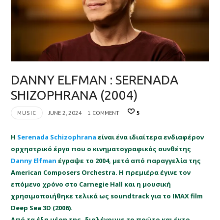
DANNY ELFMAN : SERENADA
SHIZOPHRANA (2004)
MUSIC
JUNE 2, 2024
1 COMMENT
5
Η
Serenada Schizophrana
είναι ένα ιδιαίτερα ενδιαφέρον
ορχηστρικό έργο που ο κινηματογραφικός συνθέτης
Danny Elfman
έγραψε το 2004, μετά από παραγγελία της
American Composers Orchestra. Η πρεμιέρα έγινε τον
επόμενο χρόνο στο Carnegie Hall και η μουσική
χρησιμοποιήθηκε τελικά ως soundtrack για το IMAX film
Deep Sea 3D (2006).
Από τα έξη μέρη της, διαλέγουμε το πρώτο και έκτο,