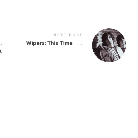
NEXT POST
…
Wipers: This Time
→
Α