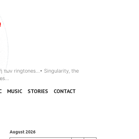
ή των ringtones…• Singularity, the
ones…
C
MUSIC
STORIES
CONTACT
August 2026