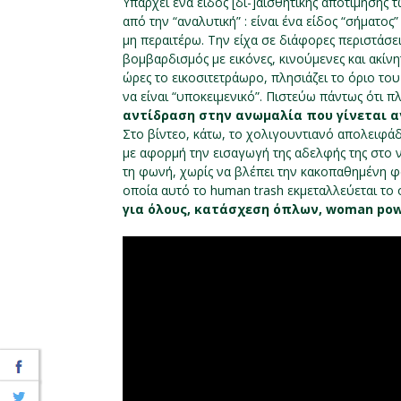
Υπάρχει ένα είδος [δι-]αισθητικής αποτίμησης
από την “αναλυτική” : είναι ένα είδος “σήματο
μη περαιτέρω. Την είχα σε διάφορες περιστάσεις
βομβαρδισμός με εικόνες, κινούμενες και ακίνη
ώρες το εικοσιτετράωρο, πλησιάζει το όριο το
να είναι “υποκειμενικό”. Πιστεύω πάντως ότι π
αντίδραση στην ανωμαλία που γίνεται α
Στο βίντεο, κάτω, το χολιγουντιανό απολειφάδι
με αφορμή την εισαγωγή της αδελφής της στο ν
τη φωνή, χωρίς να βλέπει την κακοπαθημένη φά
οποία αυτό το human trash εκμεταλλεύεται το 
για όλους, κατάσχεση όπλων, woman po