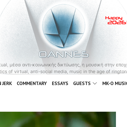
OANNES
virtual, μέσα αντι-κοινωνικής δικτύωσης, η μουσική στην εποχ
tics of virtual, anti-social media, music in the age of ringt
 JERK
COMMENTARY
ESSAYS
GUESTS
MK-O MUSI