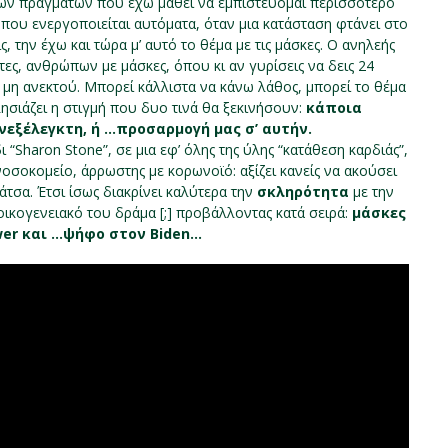
 των πραγμάτων που έχω μάθει να εμπιστεύομαι περισσότερο
ς” που ενεργοποιείται αυτόματα, όταν μια κατάσταση φτάνει στο
, την έχω και τώρα μ’ αυτό το θέμα με τις μάσκες. Ο ανηλεής
τες, ανθρώπων με μάσκες, όπου κι αν γυρίσεις να δεις 24
υ μη ανεκτού. Μπορεί κάλλιστα να κάνω λάθος, μπορεί το θέμα
λησιάζει η στιγμή που δυο τινά θα ξεκινήσουν:
κάποια
νεξέλεγκτη, ή …προσαρμογή μας σ’ αυτήν.
 “Sharon Stone”, σε μια εφ’ όλης της ύλης “κατάθεση καρδιάς”,
οσοκομείο, άρρωστης με κορωνοϊό: αξίζει κανείς να ακούσει
τσα. Έτσι ίσως διακρίνει καλύτερα την
σκληρότητα
με την
οικογενειακό του δράμα [;] προβάλλοντας κατά σειρά:
μάσκες
wer και …ψήφο στον Biden…