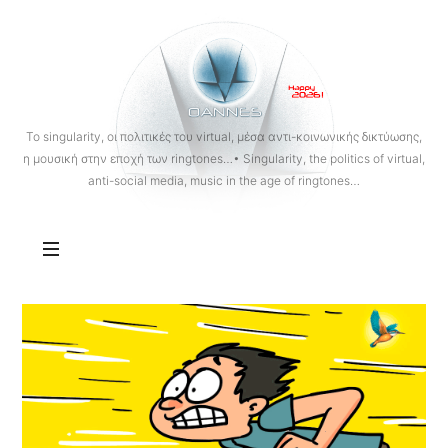
OANNES
To singularity, οι πολιτικές του virtual, μέσα αντι-κοινωνικής δικτύωσης,
η μουσική στην εποχή των ringtones…• Singularity, the politics of virtual,
anti-social media, music in the age of ringtones…