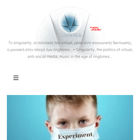
OANNES
To singularity, οι πολιτικές του virtual, μέσα αντι-κοινωνικής δικτύωσης,
η μουσική στην εποχή των ringtones…• Singularity, the politics of virtual,
anti-social media, music in the age of ringtones…