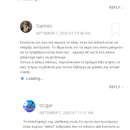
REPLY
↓
Oannes
SEPTEMBER 7, 2020 AT 10:06 AM
Εννοείται ότι όσο πιο ακραία το πάνε, τόσο πιο πιθανό είναι να
υπάρξει αντίδραση. Το θέμα είναι ότι τα άκρα στα οποία μπορούν
να το τραβήξουν είναι πολύ πιο …ακραία απ’ αυτά στα οποία
μπορούμε εμείς να φτάσουμε.
Ούτως ή άλλως πάντως, νομοτελειακά το πράγμα πάει ή προς τα
εκεί, ή προς τη βύθισή μας σε ένα λήθαργο με μάσκες και virtual
reality.
Loading...
REPLY
↓
stcigar
SEPTEMBER 7, 2020 AT 11:01 AM
Το ελπιδοφόρο της υπόθεσης είναι ότι αυτοί που αντιδρούν
είναι κυρίως “απλοί” άνθρωποι που το κάνουν από ένστικτο κι