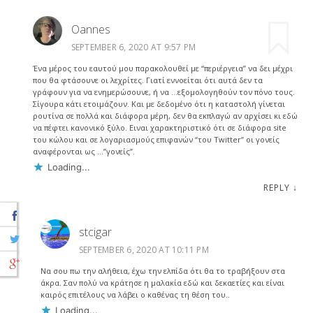
Oannes
SEPTEMBER 6, 2020 AT 9:57 PM
Ένα μέρος του εαυτού μου παρακολουθεί με “περιέργεια” να δει μέχρι
που θα φτάσουνε οι λεχρίτες. Γιατί εννοείται ότι αυτά δεν τα
γράφουν για να ενημερώσουνε, ή να …εξομολογηθούν τον πόνο τους.
Σίγουρα κάτι ετοιμάζουν. Και με δεδομένο ότι η καταστολή γίνεται
ρουτίνα σε πολλά και διάφορα μέρη, δεν θα εκπλαγώ αν αρχίσει κι εδώ
να πέφτει κανονικό ξύλο. Ειναι χαρακτηριστικό ότι σε διάφορα site
του κώλου και σε λογαριασμούς επιφανών “του Twitter” οι γονείς
αναφέρονται ως …”γονείς”.
Loading...
REPLY
↓
stcigar
SEPTEMBER 6, 2020 AT 10:11 PM
Να σου πω την αλήθεια, έχω την ελπίδα ότι θα το τραβήξουν στα
άκρα. Σαν πολύ να κράτησε η μαλακία εδώ και δεκαετίες και είναι
καιρός επιτέλους να λάβει ο καθένας τη θέση του..
Loading...