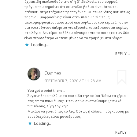
όχι επειδή ακολουθούν την α’ ή β’ ιδεολογία του συρμού,
πράγμα που σημαίνει ότι σε μεγάλο βαθμό είναι άτρωτοι
απέναντι στην τρέχουσα προπαγάνδα. Οι στυλοβάτες αντιθέτως
της “νομιμοφροσύνης” είναι στην πλειοψηφία τους
ψευτομορφωμένοι αριστεροί σκατόφλωροι του κερατά που εν
μια νυκτί έγιναν άπληστοι για εξουσία και ειδικεύονται κυρίως
στα λόγια. Δεν είμαι καθόλου σίγουρος για το ποιος εκ των δύο
είναι περισσότερο διατεθειμένος να το τραβήξει στα “άκρα”..
Loading...
REPLY
↓
Oannes
SEPTEMBER 7, 2020 AT 11:28 AM
You got a point there…
Συγκινηθηκα πολύ με το που είδα την αφίσα “Κάτω τα χέρια
σας απ’ τα παιδιά μας”. Ήταν σα να αναπνεύσαμε ξαφνικά.
“Επιτέλους, λίγη λογική!”
Μακάρι να γίνει όπως το λες. Ούτως ή άλλως η σύγκρουση με
τους λεχρίτες είναι μονόδρομος.
Loading...
REPLY
↓