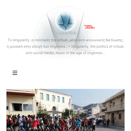
OANNES
To singularity, οι πολιτικές του virtual, μέσα αντι-κοινωνικής δικτύωσης,
η μουσική στην εποχή των ringtones…• Singularity, the politics of virtual,
anti-social media, music in the age of ringtones…