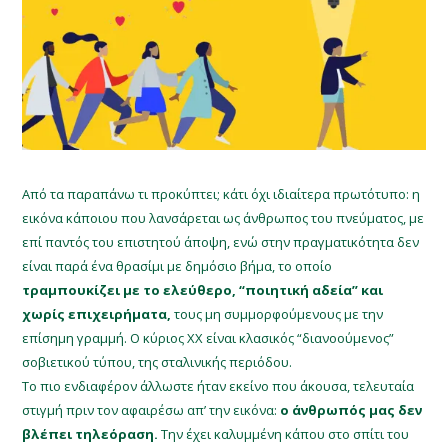
Από τα παραπάνω τι προκύπτει; κάτι όχι ιδιαίτερα πρωτότυπο: η
εικόνα κάποιου που λανσάρεται ως άνθρωπος του πνεύματος, με
επί παντός του επιστητού άποψη, ενώ στην πραγματικότητα δεν
είναι παρά ένα θρασίμι με δημόσιο βήμα, το οποίο
τραμπουκίζει με το ελεύθερο, “ποιητική αδεία” και
χωρίς επιχειρήματα,
τους μη συμμορφούμενους με την
επίσημη γραμμή. Ο κύριος ΧΧ είναι κλασικός “διανοούμενος”
σοβιετικού τύπου, της σταλινικής περιόδου.
Το πιο ενδιαφέρον άλλωστε ήταν εκείνο που άκουσα, τελευταία
στιγμή πριν τον αφαιρέσω απ’ την εικόνα:
ο άνθρωπός μας δεν
βλέπει τηλεόραση.
Την έχει καλυμμένη κάπου στο σπίτι του