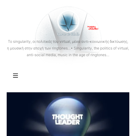
OANNES
To singularity, οι πολιτικές του virtual, μέσα αντι-κοινωνικής δικτύωσης,
η μουσική στην εποχή των ringtones…• Singularity, the politics of virtual,
anti-social media, music in the age of ringtones…