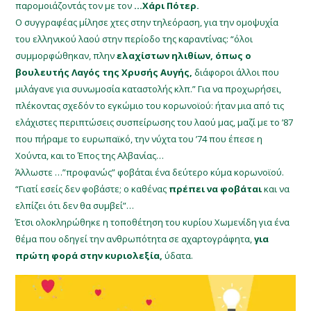
παρομοιάζοντάς τον με τον
…Χάρι Πότερ.
Ο συγγραφέας μίλησε χτες στην τηλεόραση, για την ομοψυχία
του ελληνικού λαού στην περίοδο της καραντίνας: “όλοι
συμμορφώθηκαν, πλην
ελαχίστων ηλιθίων, όπως ο
βουλευτής Λαγός της Χρυσής Αυγής,
διάφοροι άλλοι που
μιλάγανε για συνωμοσία καταστολής κλπ.” Για να προχωρήσει,
πλέκοντας σχεδόν το εγκώμιο του κορωνοϊού: ήταν μια από τις
ελάχιστες περιπτώσεις συσπείρωσης του λαού μας, μαζί με το ’87
που πήραμε το ευρωπαϊκό, την νύχτα του ’74 που έπεσε η
Χούντα, και το Έπος της Αλβανίας…
Άλλωστε …”προφανώς” φοβάται ένα δεύτερο κύμα κορωνοϊού.
“Γιατί εσείς δεν φοβάστε; ο καθένας
πρέπει να φοβάται
και να
ελπίζει ότι δεν θα συμβεί”…
Έτσι ολοκληρώθηκε η τοποθέτηση του κυρίου Χωμενίδη για ένα
θέμα που οδηγεί την ανθρωπότητα σε αχαρτογράφητα,
για
πρώτη φορά στην κυριολεξία,
ύδατα.