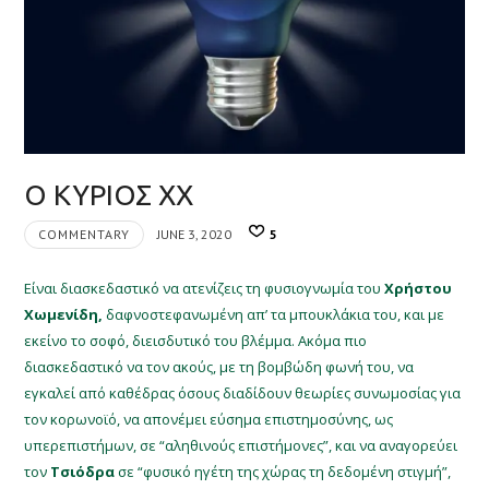
Ο ΚΥΡΙΟΣ ΧΧ
COMMENTARY
JUNE 3, 2020
5
Είναι διασκεδαστικό να ατενίζεις τη φυσιογνωμία του
Χρήστου
Χωμενίδη,
δαφνοστεφανωμένη απ’ τα μπουκλάκια του, και με
εκείνο το σοφό, διεισδυτικό του βλέμμα. Ακόμα πιο
διασκεδαστικό να τον ακούς, με τη βομβώδη φωνή του, να
εγκαλεί από καθέδρας όσους διαδίδουν θεωρίες συνωμοσίας για
τον κορωνοϊό, να απονέμει εύσημα επιστημοσύνης, ως
υπερεπιστήμων, σε “αληθινούς επιστήμονες”, και να αναγορεύει
τον
Τσιόδρα
σε “φυσικό ηγέτη της χώρας τη δεδομένη στιγμή”,