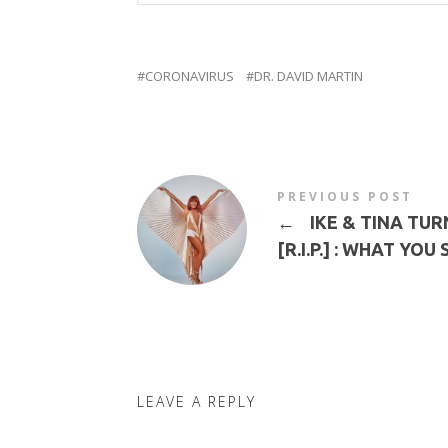
CORONAVIRUS
DR. DAVID MARTIN
PREVIOUS POST
←
IKE & TINA TU
[R.I.P.] : WHAT YOU 
LEAVE A REPLY