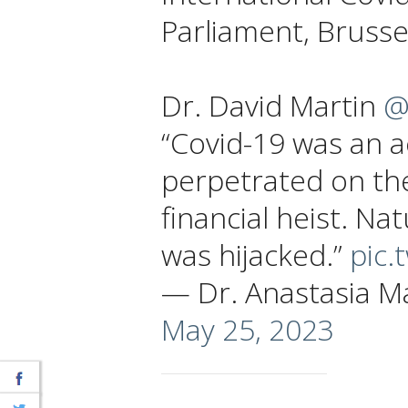
Parliament, Brusse
Dr. David Martin
@
“Covid-19 was an ac
perpetrated on the
financial heist. Na
was hijacked.”
pic.
— Dr. Anastasia M
May 25, 2023