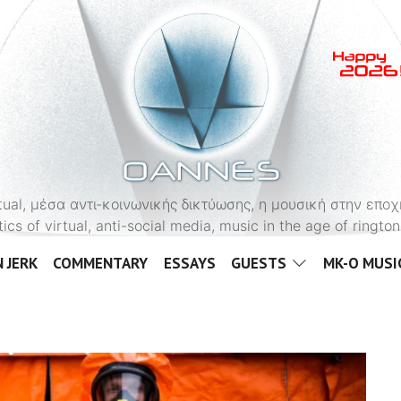
OANNES
virtual, μέσα αντι-κοινωνικής δικτύωσης, η μουσική στην εποχ
tics of virtual, anti-social media, music in the age of ringt
 JERK
COMMENTARY
ESSAYS
GUESTS
MK-O MUSI