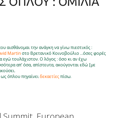
 ΟΠΛΟΥ : ΟΜΙΛΙΑ
που αισθάνομαι την ανάγκη να γίνω πιεστικός :
avid Martin
στο Βρετανικό Κοινοβούλιο …όσες φορές
α εγώ τουλάχιστον. Ο λόγος : όσο κι αν έχω
σσότερα απ’ όσα, απίστευτα, ακούγονται εδώ [με
ακούσει.
 ως όπλου πηγαίνει
δεκαετίες
πίσω.
id Summit, European