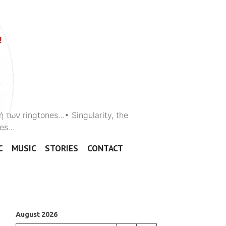
ή των ringtones…• Singularity, the
ones…
C
MUSIC
STORIES
CONTACT
August 2026