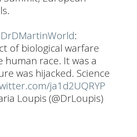
ls.
DrDMartinWorld
:
t of biological warfare
 human race. It was a
ture was hijacked. Science
twitter.com/ja1d2UQRYP
aria Loupis (@DrLoupis)