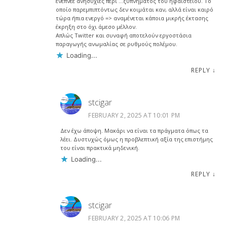
ενέπνεε ανησυχίες περί …ξυπνήματος του ηφαιστείου. Το
οποίο παρεμπιπτόντως δεν κοιμάται καν, αλλά είναι καιρό
τώρα ήπια ενεργό => αναμένεται κάποια μικρής έκτασης
έκρηξη στο όχι άμεσο μέλλον.
Απλώς Twitter και συναφή αποτελούν εργοστάσια
παραγωγής ανωμαλίας σε ρυθμούς πολέμου.
Loading...
REPLY
↓
stcigar
FEBRUARY 2, 2025 AT 10:01 PM
Δεν έχω άποψη. Μακάρι να είναι τα πράγματα όπως τα
λέει. Δυστυχώς όμως η προβλεπτική αξία της επιστήμης
του είναι πρακτικά μηδενική.
Loading...
REPLY
↓
stcigar
FEBRUARY 2, 2025 AT 10:06 PM