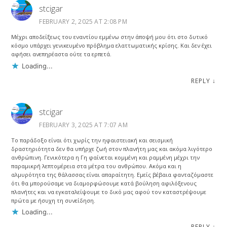
stcigar
FEBRUARY 2, 2025 AT 2:08 PM
Μέχρι αποδείξεως του εναντίου εμμένω στην άποψή μου ότι στο δυτικό
κόσμο υπάρχει γενικευμένο πρόβλημα ελαττωματικής κρίσης. Και δεν έχει
αφήσει ανεπηρέαστα ούτε τα ερπετά.
Loading...
REPLY
↓
stcigar
FEBRUARY 3, 2025 AT 7:07 AM
Το παράδοξο είναι ότι χωρίς την ηφαιστειακή και σεισμική
δραστηριότητα δεν θα υπήρχε ζωή στον πλανήτη μας και ακόμα λιγότερο
ανθρώπινη. Γενικότερα η Γη φαίνεται κομμένη και ραμμένη μέχρι την
παραμικρή λεπτομέρεια στα μέτρα του ανθρώπου. Ακόμα και η
αλμυρότητα της θάλασσας είναι απαραίτητη. Εμείς βέβαια φανταζόμαστε
ότι θα μπορούσαμε να διαμορφώσουμε κατά βούληση αφιλόξενους
πλανήτες και να εγκαταλείψουμε το δικό μας αφού τον καταστρέψουμε
πρώτα με ήσυχη τη συνείδηση.
Loading...
REPLY
↓