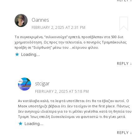
Oannes
FEBRUARY 2, 2025 AT 2:31 PM
Τα συγκεκριμένα, “σιλικονούχα” ερπετά, προσέβλεπαν στα 500 δισ.
χρηματοδότηση. Ως προς την τελευταία, ο πονηρός Τραμπάκουλας
προέβη σε “διόρθωση” μέσω του …κίτρινου φίλου.
Loading...
REPLY
↓
stcigar
FEBRUARY 2, 2025 AT 5:18 PM
Αν κατάλαβα καλά, τα λεφτά υποτίθεται ότι θα τα έβαζαν αυτοί. Ο
Μασκ υποστήριζε βέβαια ότι δεν τα είχαν in the first place. Πάντως
δεν ανησυχώ ιδιαίτερα για το τι μέλλει γενέσθαι κατά τη θητεία του
Τραμπ. Ίσως επειδή δυσκολεύομαι να φανταστώ τι θα γίνει μετά.
Loading...
REPLY
↓