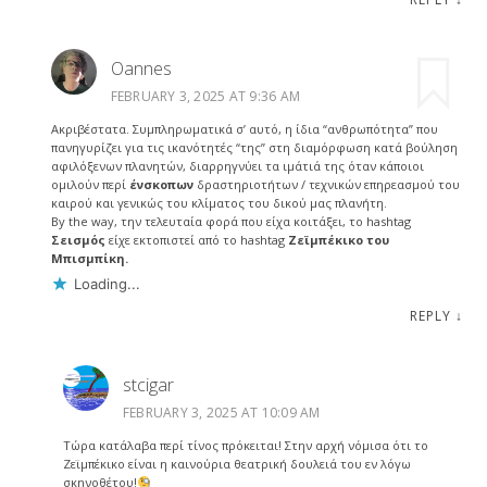
Oannes
FEBRUARY 3, 2025 AT 9:36 AM
Ακριβέστατα. Συμπληρωματικά σ’ αυτό, η ίδια “ανθρωπότητα” που
πανηγυρίζει για τις ικανότητές “της” στη διαμόρφωση κατά βούληση
αφιλόξενων πλανητών, διαρρηγνύει τα ιμάτιά της όταν κάποιοι
ομιλούν περί
ένσκοπων
δραστηριοτήτων / τεχνικών επηρεασμού του
καιρού και γενικώς του κλίματος του δικού μας πλανήτη.
By the way, την τελευταία φορά που είχα κοιτάξει, το hashtag
Σεισμός
είχε εκτοπιστεί από το hashtag
Ζεϊμπέκικο του
Μπισμπίκη.
Loading...
REPLY
↓
stcigar
FEBRUARY 3, 2025 AT 10:09 AM
Τώρα κατάλαβα περί τίνος πρόκειται! Στην αρχή νόμισα ότι το
Ζεϊμπέκικο είναι η καινούρια θεατρική δουλειά του εν λόγω
σκηνοθέτου!