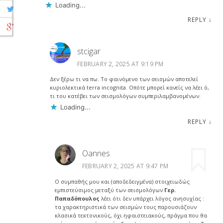
Loading...
REPLY
↓
stcigar
FEBRUARY 2, 2025 AT 9:19 PM
Δεν ξέρω τι να πω. Το φαινόμενο των σεισμών αποτελεί
κυριολεκτικά terra incognita. Οπότε μπορεί κανείς να λέει ό,
τι του κατέβει των σεισμολόγων συμπεριλαμβανομένων.
Loading...
REPLY
↓
Oannes
FEBRUARY 2, 2025 AT 9:47 PM
Ο συμπαθής μου και (αποδεδειγμένα) στοιχειωδώς
εμπιστεύσιμος μεταξύ των σεισμολόγων
Γερ.
Παπαδόπουλος
λέει ότι δεν υπάρχει λόγος ανησυχίας :
τα χαρακτηριστικά των σεισμών τους παρουσιάζουν
κλασικά τεκτονικούς, όχι ηφαιστειακούς, πράγμα που θα