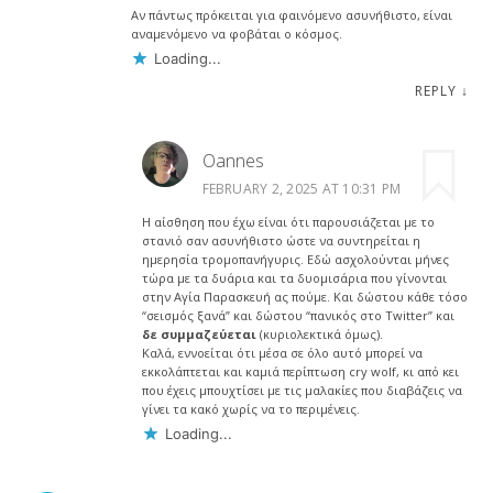
Αν πάντως πρόκειται για φαινόμενο ασυνήθιστο, είναι
αναμενόμενο να φοβάται ο κόσμος.
Loading...
REPLY
↓
Oannes
FEBRUARY 2, 2025 AT 10:31 PM
Η αίσθηση που έχω είναι ότι παρουσιάζεται με το
στανιό σαν ασυνήθιστο ώστε να συντηρείται η
ημερησία τρομοπανήγυρις. Εδώ ασχολούνται μήνες
τώρα με τα δυάρια και τα δυομισάρια που γίνονται
στην Αγία Παρασκευή ας πούμε. Και δώστου κάθε τόσο
“σεισμός ξανά” και δώστου “πανικός στο Twitter” και
δε συμμαζεύεται
(κυριολεκτικά όμως).
Καλά, εννοείται ότι μέσα σε όλο αυτό μπορεί να
εκκολάπτεται και καμιά περίπτωση cry wolf, κι από κει
που έχεις μπουχτίσει με τις μαλακίες που διαβάζεις να
γίνει τα κακό χωρίς να το περιμένεις.
Loading...