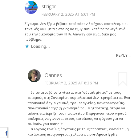
stcigar
FEBRUARY 2, 2025 AT 6:01 PM
Σίγουρα. Δεν ξέρω βέβαια κατά πόσον θα έχουν αποτέλεσμα οι
τακτικές ΔΝΤ με τις οποίες θα εξυγιάνει κατά τα τα λεγόμενά
του την οικονομία των ΗΠΑ. Anyway δεν είναι δικό μας
πρόβλημα.
Loading...
REPLY
↓
Oannes
FEBRUARY 2, 2025 AT 8:36 PM
…Εν τω μεταξύ το τι γίνεται στα “σόσιαλ μίντια” με τους
σεισμούς στη Σαντορίνη, κυριολεκτικά δεν περιγράφεται. Ένα
παρανοϊκό όργιο χαβαλέ, τρομολαγνείας, θανατολαγνείας,
“πολιτικοποίησης” (η γκαντεμιά του Μητσοτάκη), άτομα να
μιλάνε για έκρηξη του ηφαιστείου & εμφάνιση νέου νησιού,
εκκλήσεις να γίνονται στους κατοίκους να φύγουν για να
σωθούν, you name it.
Για λόγους τελείως άσχετους με τους παραπάνω, εννοείται, η
κατάσταση περιγράφεται χαλαρά ως
pre-Apocalyptic.