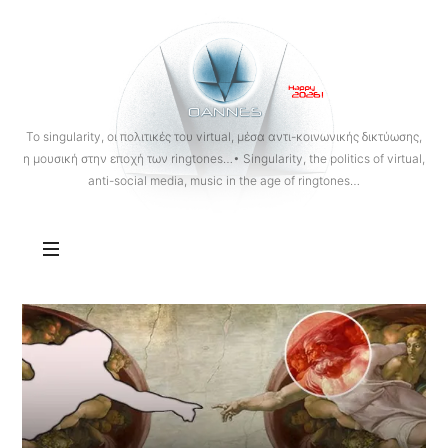
OANNES
To singularity, οι πολιτικές του virtual, μέσα αντι-κοινωνικής δικτύωσης,
η μουσική στην εποχή των ringtones…• Singularity, the politics of virtual,
anti-social media, music in the age of ringtones…