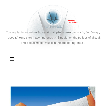
OANNES
To singularity, οι πολιτικές του virtual, μέσα αντι-κοινωνικής δικτύωσης,
η μουσική στην εποχή των ringtones…• Singularity, the politics of virtual,
anti-social media, music in the age of ringtones…