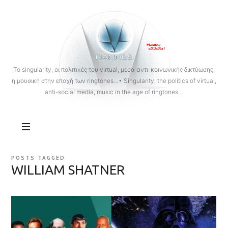
OANNES
To singularity, οι πολιτικές του virtual, μέσα αντι-κοινωνικής δικτύωσης,
η μουσική στην εποχή των ringtones…• Singularity, the politics of virtual,
anti-social media, music in the age of ringtones…
POSTS TAGGED
WILLIAM SHATNER