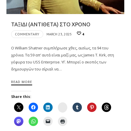
ΤΑΞΙΔΙ (ΑΝΤΙΘΕΤΑ) ΣΤΟ ΧΡΟΝΟ
COMMENTARY
MARCH 23, 2025
4
Ο William Shatner συμπλήρωσε χθες, αισίως, τα 94 του
χρόνια. Τα 59 απ’ αυτά είναι μαζί μας, ως James T. Kirk, στη
γέφυρα του USS Enterprise. ΥΓ. Μπορεί ο σκοπός των
δημιουργών του σίριαλ να…
READ MORE
Share this:
Instagram