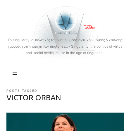
OANNES
To singularity, οι πολιτικές του virtual, μέσα αντι-κοινωνικής δικτύωσης,
η μουσική στην εποχή των ringtones…• Singularity, the politics of virtual,
anti-social media, music in the age of ringtones…
POSTS TAGGED
VICTOR ORBAN