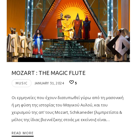
MOZART : THE MAGIC FLUTE
MUSIC
JANUARY 31, 2024
5
Οι ερμηνείες που έχουν διατυπωθεί γύρω από τη μασονική
ή μη φύση της ιστορίας του Μαγικού Αυλού, και του
χειρισμού της απ’ τους Mozart, Schikaneder [λιμπρετίστα &
μέλος της ίδιας βιεννέζικης στοάς με εκείνον] είναι…
READ MORE