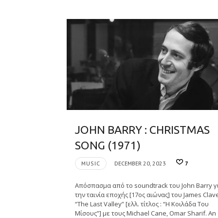
JOHN BARRY : CHRISTMAS
SONG (1971)
MUSIC
DECEMBER 20, 2023
7
Απόσπασμα από το soundtrack του John Barry γ
την ταινία εποχής [17ος αιώνας] του James Clavel
“The Last Valley” [ελλ. τίτλος : “Η Κοιλάδα Του
Μίσους”] με τους Michael Cane, Omar Sharif. An