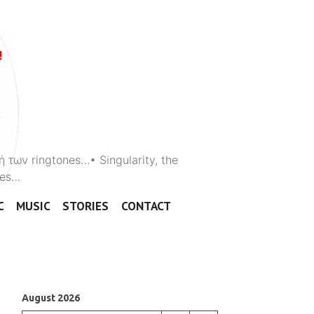
ή των ringtones…• Singularity, the
ones…
C
MUSIC
STORIES
CONTACT
August 2026