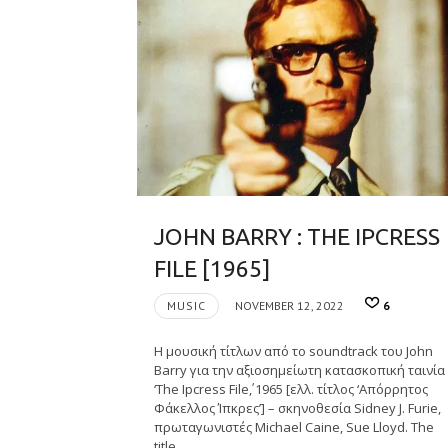
JOHN BARRY : THE IPCRESS
FILE [1965]
MUSIC
NOVEMBER 12, 2022
6
Η μουσική τίτλων από το soundtrack του John
Barry για την αξιοσημείωτη κατασκοπική ταινία
‘The Ipcress File΄, 1965 [ελλ. τίτλος ‘Απόρρητος
Φάκελλος Ίπκρες’] – σκηνοθεσία Sidney J. Furie,
πρωταγωνιστές Michael Caine, Sue Lloyd. The
title…