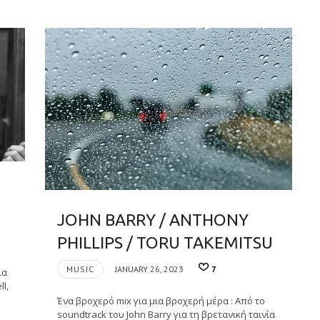
JOHN BARRY / ANTHONY
PHILLIPS / TORU TAKEMITSU
MUSIC
JANUARY 26, 2023
7
ια
l,
Ένα βροχερό mix για μια βροχερή μέρα : Από το
soundtrack του John Barry για τη βρετανική ταινία