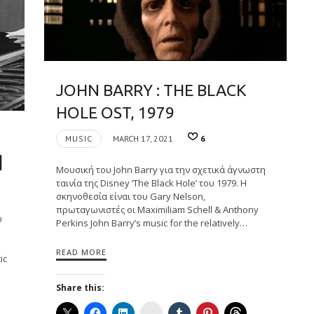
JOHN BARRY : THE BLACK
HOLE OST, 1979
MUSIC
MARCH 17, 2021
6
]
Μουσική του John Barry για την σχετικά άγνωστη
ταινία της Disney ‘The Black Hole’ του 1979. Η
σκηνοθεσία είναι του Gary Nelson,
πρωταγωνιστές οι Maximiliam Schell & Anthony
υ
Perkins John Barry’s music for the relatively…
e
READ MORE
ic
Share this:
Instagram