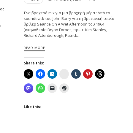
ιος
Ένα βροχερό mix για μια βροχερή μέρα : Από το
soundtrack του John Barry για τη βρετανική ταινία
θρίλερ Seance On A Wet Afternoon του 1964
ι
[σκηνοθεσία Bryan Forbes, πρωτ. Kim Stanley,
Richard Attenborough, Patrick…
READ MORE
Share this:
Instagram
Like this: