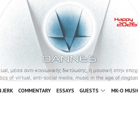
OANNES
virtual, μέσα αντι-κοινωνικής δικτύωσης, η μουσική στην εποχ
tics of virtual, anti-social media, music in the age of ringt
 JERK
COMMENTARY
ESSAYS
GUESTS
MK-O MUSI