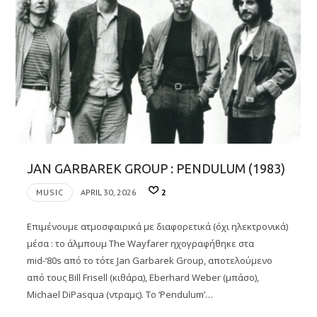
JAN GARBAREK GROUP : PENDULUM (1983)
MUSIC
APRIL 30, 2026
2
Επιμένουμε ατμοσφαιρικά με διαφορετικά (όχι ηλεκτρονικά)
μέσα : το άλμπουμ The Wayfarer ηχογραφήθηκε στα
mid-‘80s από το τότε Jan Garbarek Group, αποτελούμενο
από τους Bill Frisell (κιθάρα), Eberhard Weber (μπάσο),
Michael DiPasqua (ντραμς). Το ‘Pendulum’…