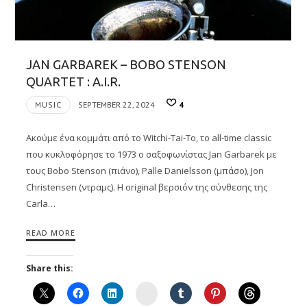
JAN GARBAREK – BOBO STENSON
QUARTET : A.I.R.
MUSIC
SEPTEMBER 22, 2024
4
Ακούμε ένα κομμάτι από το Witchi-Tai-To, το all-time classic
που κυκλοφόρησε το 1973 ο σαξοφωνίστας Jan Garbarek με
τους Bobo Stenson (πιάνο), Palle Danielsson (μπάσο), Jon
Christensen (ντραμς). Η original βερσιόν της σύνθεσης της
Carla…
READ MORE
Share this:
Instagram