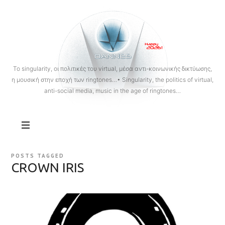
OANNES
To singularity, οι πολιτικές του virtual, μέσα αντι-κοινωνικής δικτύωσης,
η μουσική στην εποχή των ringtones…• Singularity, the politics of virtual,
anti-social media, music in the age of ringtones…
POSTS TAGGED
CROWN IRIS