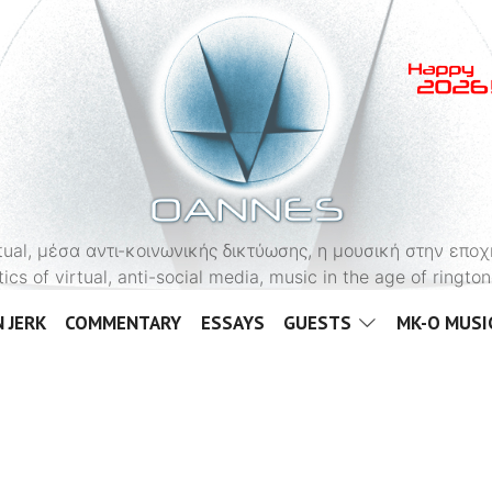
OANNES
virtual, μέσα αντι-κοινωνικής δικτύωσης, η μουσική στην εποχ
tics of virtual, anti-social media, music in the age of ringt
 JERK
COMMENTARY
ESSAYS
GUESTS
MK-O MUSI