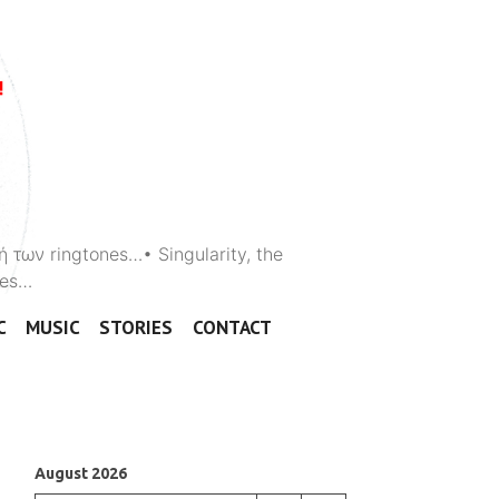
ή των ringtones…• Singularity, the
ones…
C
MUSIC
STORIES
CONTACT
August 2026