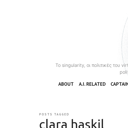
To singularity, οι πολιτικές του 
poli
ABOUT
A.I. RELATED
CAPTAIN
POSTS TAGGED
clara haskil