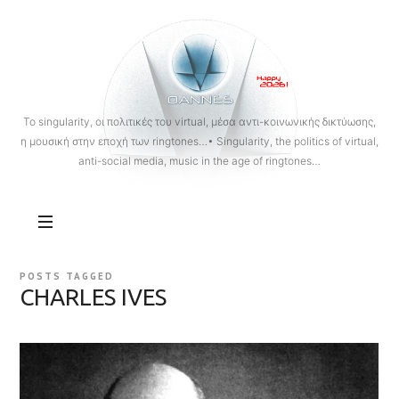
OANNES
To singularity, οι πολιτικές του virtual, μέσα αντι-κοινωνικής δικτύωσης,
η μουσική στην εποχή των ringtones…• Singularity, the politics of virtual,
anti-social media, music in the age of ringtones…
POSTS TAGGED
CHARLES IVES