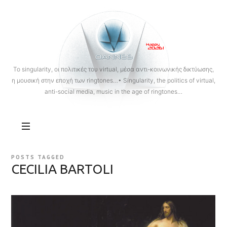
OANNES
To singularity, οι πολιτικές του virtual, μέσα αντι-κοινωνικής δικτύωσης,
η μουσική στην εποχή των ringtones…• Singularity, the politics of virtual,
anti-social media, music in the age of ringtones…
POSTS TAGGED
CECILIA BARTOLI