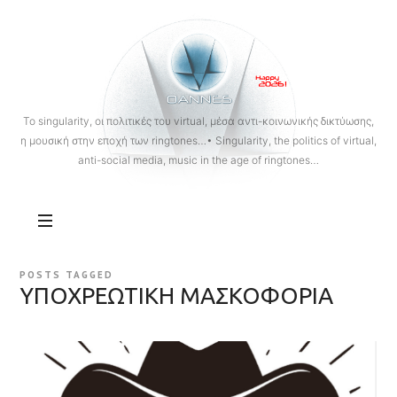
OANNES
To singularity, οι πολιτικές του virtual, μέσα αντι-κοινωνικής δικτύωσης,
η μουσική στην εποχή των ringtones…• Singularity, the politics of virtual,
anti-social media, music in the age of ringtones…
POSTS TAGGED
ΥΠΟΧΡΕΩΤΙΚΗ ΜΑΣΚΟΦΟΡΙΑ