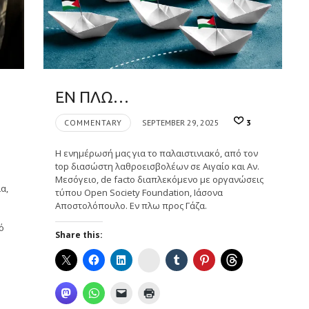
ΕΝ ΠΛΩ…
COMMENTARY
SEPTEMBER 29, 2025
3
Η ενημέρωσή μας για το παλαιστινιακό, από τον
top διασώστη λαθροεισβολέων σε Αιγαίο και Αν.
Μεσόγειο, de facto διαπλεκόμενο με οργανώσεις
α,
τύπου Open Society Foundation, Ιάσονα
Αποστολόπουλο. Εν πλω προς Γάζα.
ό
Share this:
Instagram