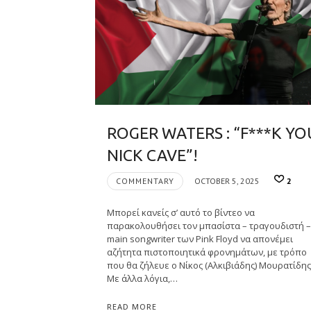
ROGER WATERS : “F***K YO
NICK CAVE”!
COMMENTARY
OCTOBER 5, 2025
2
Μπορεί κανείς σ’ αυτό το βίντεο να
παρακολουθήσει τον μπασίστα – τραγουδιστή –
main songwriter των Pink Floyd να απονέμει
αζήτητα πιστοποιητικά φρονημάτων, με τρόπο
που θα ζήλευε ο Νίκος (Αλκιβιάδης) Μουρατίδης
Mε άλλα λόγια,…
READ MORE