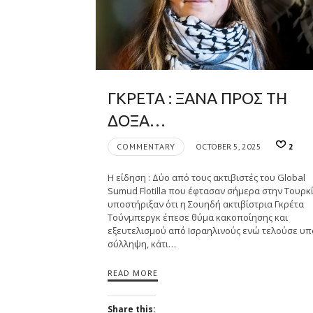
ΓΚΡΕΤΑ : ΞΑΝΑ ΠΡΟΣ ΤΗ
ΔΟΞΑ…
COMMENTARY
OCTOBER 5, 2025
2
Η είδηση : Δύο από τους ακτιβιστές του Global
Sumud Flotilla που έφτασαν σήμερα στην Τουρκί
υποστήριξαν ότι η Σουηδή ακτιβίστρια Γκρέτα
Τούνμπεργκ έπεσε θύμα κακοποίησης και
εξευτελισμού από Ισραηλινούς ενώ τελούσε υπ
σύλληψη, κάτι…
READ MORE
Share this: