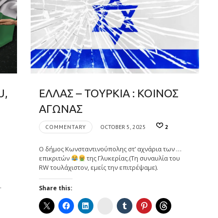
U,
ΕΛΛΑΣ – ΤΟΥΡΚΙΑ : ΚΟΙΝΟΣ
ΑΓΩΝΑΣ
COMMENTARY
OCTOBER 5, 2025
2
Ο δήμος Κωνσταντινούπολης στ’ αχνάρια των …
επικριτών
της Γλυκερίας.(Τη συναυλία του
RW τουλάχιστον, εμείς την επιτρέψαμε).
.
Share this:
Instagram