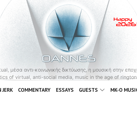
OANNES
virtual, μέσα αντι-κοινωνικής δικτύωσης, η μουσική στην εποχ
tics of virtual, anti-social media, music in the age of ringt
 JERK
COMMENTARY
ESSAYS
GUESTS
MK-O MUSI