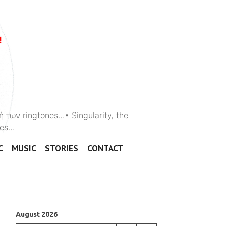
ή των ringtones…• Singularity, the
ones…
C
MUSIC
STORIES
CONTACT
August 2026