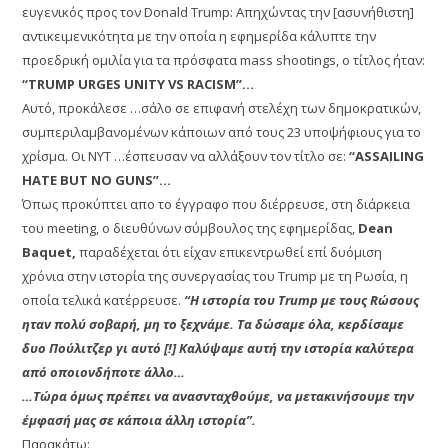
ευγενικός προς τον Donald Trump: Απηχώντας την [ασυνήθιστη]
αντικειμενικότητα με την οποία η εφημερίδα κάλυπτε την
προεδρική ομιλία για τα πρόσφατα mass shootings, ο τίτλος ήταν:
“TRUMP URGES UNITY VS RACISM”…
Αυτό, προκάλεσε …σάλο σε επιφανή στελέχη των δημοκρατικών,
συμπεριλαμβανομένων κάποιων από τους 23 υποψήφιους για το
χρίσμα. Οι NYT …έσπευσαν να αλλάξουν τον τίτλο σε:
“ASSAILING
HATE BUT NO GUNS”…
Όπως προκύπτει απο το έγγραφο που διέρρευσε, στη διάρκεια
του meeting, ο διευθύνων σύμβουλος της εφημερίδας,
Dean
Baquet,
παραδέχεται ότι είχαν επικεντρωθεί επί δυόμιση
χρόνια στην ιστορία της συνεργασίας του Trump με τη Ρωσία, η
οποία τελικά κατέρρευσε.
“Η ιστορία του Trump με τους Rώσους
ηταν πολύ σοβαρή, μη το ξεχνάμε. Τα δώσαμε όλα, κερδίσαμε
δυο Πούλιτζερ γι αυτό [!] Καλύψαμε αυτή την ιστορία καλύτερα
από οποιονδήποτε άλλο…
…Τώρα όμως πρέπει να ανασνταχθούμε, να μετακινήσουμε την
έμφασή μας σε κάποια άλλη ιστορία”.
Παρακάτω: