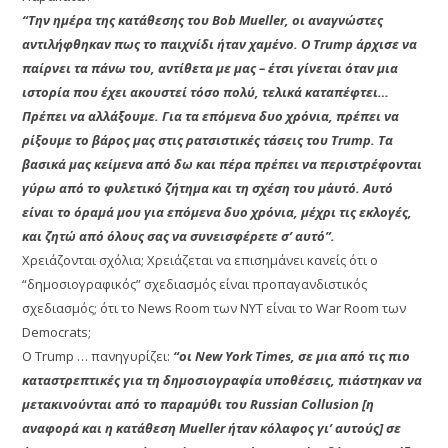
“Την ημέρα της κατάθεσης του Bob Mueller, οι αναγνώστες
αντιλήφθηκαν πως το παιχνίδι ήταν χαμένο. Ο Trump άρχισε να
παίρνει τα πάνω του, αντίθετα με μας – έτσι γίνεται όταν μια
ιστορία που έχει ακουστεί τόσο πολύ, τελικά καταπέφτει…
Πρέπει να αλλάξουμε. Για τα επόμενα δυο χρόνια, πρέπει να
ρίξουμε το βάρος μας στις ρατσιστικές τάσεις του Trump. Τα
βασικά μας κείμενα από δω και πέρα πρέπει να περιστρέφονται
γύρω από το φυλετικό ζήτημα και τη σχέση του μ΄αυτό. Αυτό
είναι το όραμά μου για επόμενα δυο χρόνια, μέχρι τις εκλογές,
και ζητώ από όλους σας να συνεισφέρετε σ’ αυτό”.
Χρειάζονται σχόλια; Χρειάζεται να επισημάνει κανείς ότι ο
“δημοσιογραφικός” σχεδιασμός είναι προπαγανδιστικός
σχεδιασμός; ότι το News Room των NYT είναι το War Room των
Democrats;
Ο Trump … πανηγυρίζει:
“οι New York Times, σε μια από τις πιο
καταστρεπτικές για τη δημοσιογραφία υποθέσεις, πιάστηκαν να
μετακινούνται από το παραμύθι του Russian Collusion [η
αναφορά και η κατάθεση Mueller ήταν κόλαφος γι’ αυτούς] σε