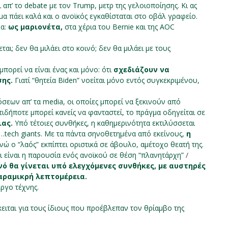
 απ’ το debate με τον Trump, μετρ της γελοιοποίησης. Κι ας
α πάει καλά και ο ανοϊκός εγκαθίσταται στο οβάλ γραφείο.
μα:
ως μαριονέτα,
στα χέρια του Bernie και της AOC
αι; δεν θα μιλάει στο κοινό; δεν θα μιλάει με τους
πορεί να είναι ένας και μόνο: ότι
σχεδιάζουν να
ης.
Γιατί “θητεία Biden” νοείται μόνο εντός συγκεκριμένου,
σεων απ’ τα media, οι οποίες μπορεί να ξεκινούν από
τιδήποτε μπορεί κανείς να φανταστεί, το πράγμα οδηγείται σε
ιας.
Υπό τέτοιες συνθήκες, η καθημερινότητα εκτιλύσσεται
…tech giants. Με τα πάντα σηνοθετημένα από εκείνους,
η
νώ ο “λαός” εκπίπτει οριστικά σε άβουλο, αμέτοχο θεατή της.
ει είναι η παρουσία ενός ανοϊκού σε θέση “πλανητάρχη”
/
νό θα γίνεται υπό ελεγχόμενες συνθήκες, με αυστηρές
αραμικρή λεπτομέρεια.
έργο τέχνης.
όκειται για τους ίδιους που προέβλεπαν τον θρίαμβο της