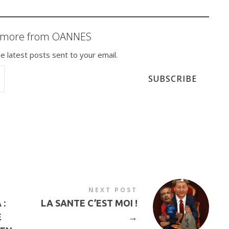
r more from OANNES
e latest posts sent to your email.
SUBSCRIBE
NEXT POST
:
LA SANTE C’EST MOI !
E
→