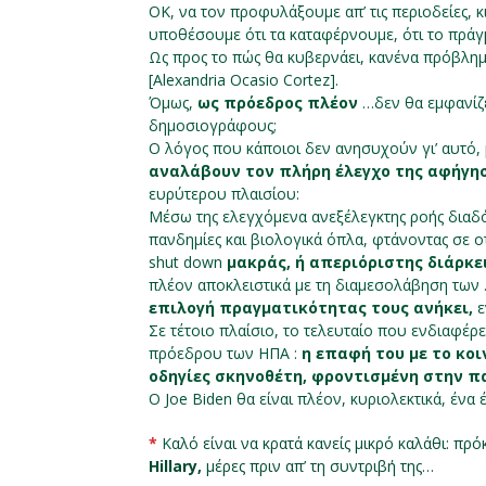
ΟΚ, να τον προφυλάξουμε απ’ τις περιοδείες, κι
υποθέσουμε ότι τα καταφέρνουμε, ότι το πράγμ
Ως προς το πώς θα κυβερνάει, κανένα πρόβλη
[Alexandria Ocasio Cortez].
Όμως,
ως πρόεδρος πλέον
…δεν θα εμφανίζετ
δημοσιογράφους;
Ο λόγος που κάποιοι δεν ανησυχούν γι’ αυτό, μ
αναλάβουν τον πλήρη έλεγχο της αφήγησ
ευρύτερου πλαισίου:
Μέσω της ελεγχόμενα ανεξέλεγκτης ροής διαδό
πανδημίες και βιολογικά όπλα, φτάνοντας σε ο
shut down
μακράς, ή απεριόριστης διάρκε
πλέον αποκλειστικά με τη διαμεσολάβηση των 
επιλογή πραγματικότητας τους ανήκει,
ε
Σε τέτοιο πλαίσιο, το τελευταίο που ενδιαφέρ
πρόεδρου των ΗΠΑ :
η επαφή του με το κοι
οδηγίες σκηνοθέτη, φροντισμένη στην π
Ο Joe Biden θα είναι πλέον, κυριολεκτικά, ένα 
*
K
αλό είναι να κρατά κανείς μικρό καλάθι: πρ
Hillary,
μέρες πριν απ’ τη συντριβή της…