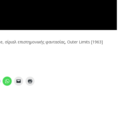
e, σίριαλ επιστημονικής φαντασίας, Outer Limits [1963]