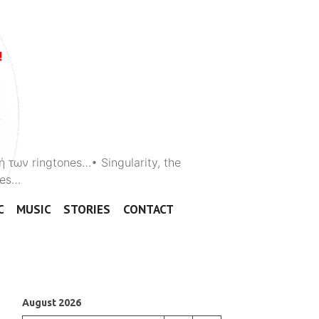
ή των ringtones…• Singularity, the
ones…
C
MUSIC
STORIES
CONTACT
August 2026