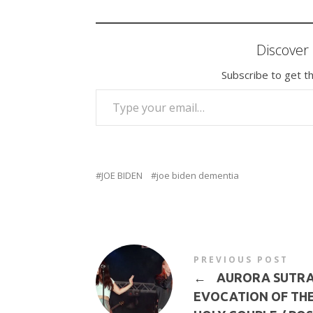
Discove
Subscribe to get th
TYPE YOUR EMAIL…
JOE BIDEN
joe biden dementia
PREVIOUS POST
←
AURORA SUTRA 
EVOCATION OF TH