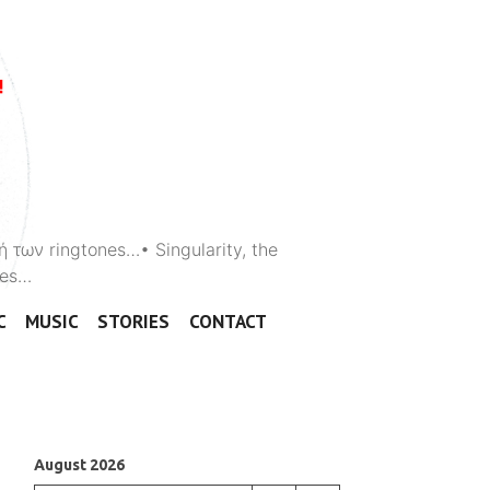
ή των ringtones…• Singularity, the
ones…
C
MUSIC
STORIES
CONTACT
August 2026