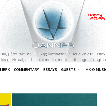
OANNES
virtual, μέσα αντι-κοινωνικής δικτύωσης, η μουσική στην εποχ
tics of virtual, anti-social media, music in the age of ringt
 JERK
COMMENTARY
ESSAYS
GUESTS
MK-O MUSI