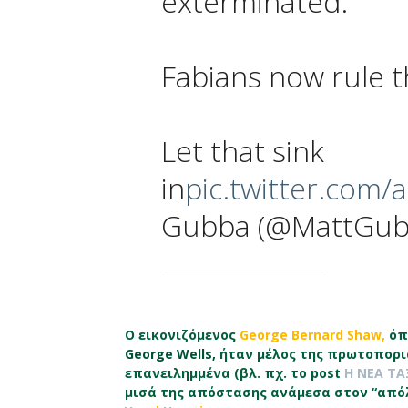
exterminated.
Fabians now rule t
Let that sink
in
pic.twitter.co
Gubba (@MattGu
Ο εικονιζόμενος
George Bernard Shaw,
όπ
George Wells,
ήταν μέλος της πρωτοπορια
επανειλημμένα (βλ. πχ. το post
Η ΝΕΑ ΤΑ
μισά της απόστασης ανάμεσα στον “απ