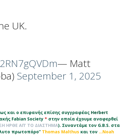
he UK.
m/a2RN7gQVDm
— Matt
bba)
September 1, 2025
ως και ο επιφανής επίσης συγγραφέας
Herbert
κής Fabian Society
*
στην οποία έχουμε αναφερθεί
ΞΗ ΗΡΘΕ ΑΠ’ ΤΟ ΔΙΑΣΤΗΜΑ
). Συναντάμε τον G.B.S. στα
όλυτο πρωτοπόρο”
Thomas Malthus
και τον
…Noah