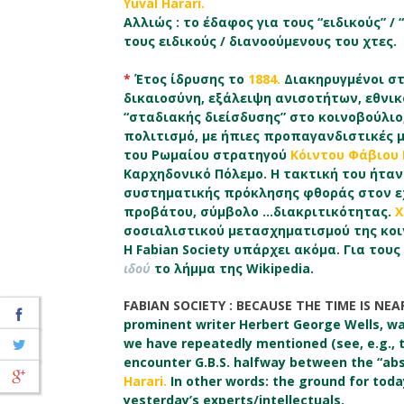
Yuval Harari.
Αλλιώς : το έδαφος για τους “ειδικούς” /
τους ειδικούς / διανοούμενους του χτες.
*
Έτος ίδρυσης το
1884.
Διακηρυγμένοι στ
δικαιοσύνη, εξάλειψη ανισοτήτων, εθνι
“σταδιακής διείσδυσης” στο κοινοβούλιο
πολιτισμό, με ήπιες προπαγανδιστικές μ
του Ρωμαίου στρατηγού
Κόιντου Φάβιου
Καρχηδονικό Πόλεμο. Η τακτική του ήταν
συστηματικής πρόκλησης φθοράς στον εχθ
προβάτου, σύμβολο …διακριτικότητας.
Χ
σοσιαλιστικού μετασχηματισμού της κοι
Η Fabian Society υπάρχει ακόμα. Για του
ιδού
το λήμμα της Wikipedia.
FABIAN SOCIETΥ : BECAUSE THE TIME IS NEA
prominent writer Herbert George Wells, w
we have repeatedly mentioned (see, e.g., 
encounter G.B.S. halfway between the “ab
Harari.
In other words: the ground for toda
yesterday’s experts/intellectuals.