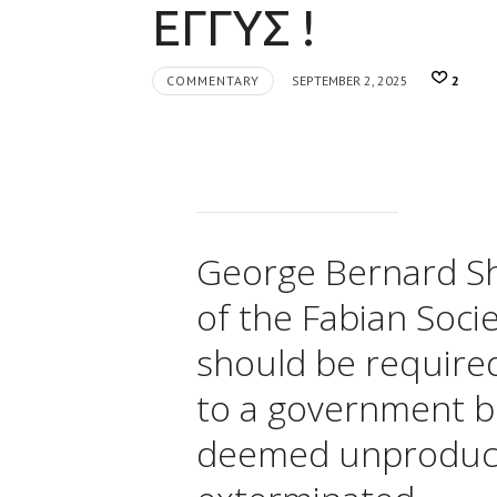
ΕΓΓΥΣ !
COMMENTARY
SEPTEMBER 2, 2025
2
George Bernard S
of the Fabian Socie
should be required 
to a government b
deemed unproduct