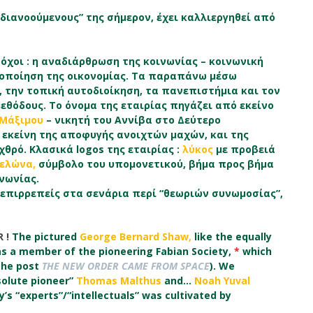
 “διανοούμενους” της σήμερον, έχει καλλιεργηθεί από
όχοι : η αναδιάρθρωση της κοινωνίας – κοινωνική
κοποίηση της οικονομίας. Τα παραπάνω μέσω
, την τοπική αυτοδιοίκηση, τα πανεπιστήμια και τον
εθόδους. Το όνομα της εταιρίας πηγάζει από εκείνο
 Μάξιμου
– νικητή του Αννίβα στο Δεύτερο
 εκείνη της αποφυγής ανοιχτών μαχών, και της
ρό. Κλασικά logos της εταιρίας :
λύκος
με προβειά
ελώνα,
σύμβολο του υπομονετικού, βήμα προς βήμα
νωνίας.
ς επιρρεπείς στα σενάρια περί “θεωριών συνωμοσίας”,
R !
The pictured
George Bernard Shaw,
like the equally
as a member of the pioneering Fabian Society,
*
which
the post
THE NEW ORDER CAME FROM SPACE
). We
solute pioneer”
Thomas Malthus
and…
Noah Yuval
y’s “experts”/“intellectuals” was cultivated by