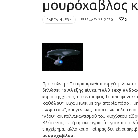
μουρόχαβλος κ
CAPTAIN JERK
FEBRUARY 23, 2020
2
Προ ετών, με Τσίπρα πρωθυπουργό, μιλώντας σ
δηλώσει:
“ο Αλέξης είναι πολύ sexy άνδρα
κυρία της χώρας, η σύντροφος Τσίπρα φάνηκε
καθόλου”
. Είχα μείνει με την απορία πόσο …μ
άνδρα σου”, και γενικώς, πόσο ανώμαλο είναι 
“νέου” και πολιτικαντισμού του αισχίστου είδο
Βλέποντας αυτή τη φωτογραφία, για κάποιο λόγ
επιχείρημα…αλλά και ο Τσίπρας δεν είναι ακριβ
μουρόχαβλου.