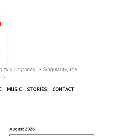
ή των ringtones…• Singularity, the
ones…
C
MUSIC
STORIES
CONTACT
August 2026