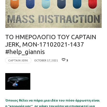
ΤΟ ΗΜΕΡΟΛΟΓΙΟ ΤΟΥ CAPTAIN
JERK, MON-17102021-1437
#help_giannis
CAPTAIN JERK
OCTOBER 17, 2021
3
Όποιος θέλει να πάρει μια ιδέα του πόσο άρρωστη είναι
η “κοινωνία μας”, ας κάνει τον κόπο να επισκεφτεί μια