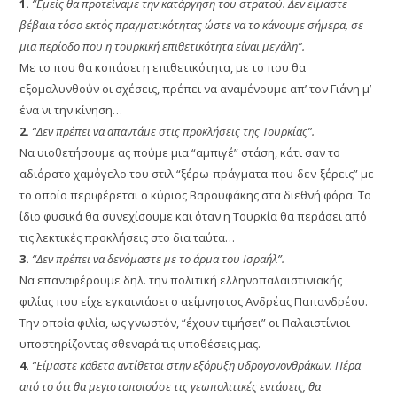
1.
“Εμείς θα προτείναμε την κατάργηση του στρατού. Δεν είμαστε
βέβαια τόσο εκτός πραγματικότητας ώστε να το κάνουμε σήμερα, σε
μια περίοδο που η τουρκική επιθετικότητα είναι μεγάλη”.
Με το που θα κοπάσει η επιθετικότητα, με το που θα
εξομαλυνθούν οι σχέσεις, πρέπει να αναμένουμε απ’ τον Γιάνη μ’
ένα νι την κίνηση…
2.
“Δεν πρέπει να απαντάμε στις προκλήσεις της Τουρκίας”.
Να υιοθετήσουμε ας πούμε μια “αμπιγέ” στάση, κάτι σαν το
αδιόρατο χαμόγελο του στιλ “ξέρω-πράγματα-που-δεν-ξέρεις” με
το οποίο περιφέρεται ο κύριος Βαρουφάκης στα διεθνή φόρα. Το
ίδιο φυσικά θα συνεχίσουμε και όταν η Τουρκία θα περάσει από
τις λεκτικές προκλήσεις στο δια ταύτα…
3.
“Δεν πρέπει να δενόμαστε με το άρμα του Ισραήλ”.
Να επαναφέρουμε δηλ. την πολιτική ελληνοπαλαιστινιακής
φιλίας που είχε εγκαινιάσει ο αείμνηστος Ανδρέας Παπανδρέου.
Την οποία φιλία, ως γνωστόν, “έχουν τιμήσει” οι Παλαιστίνιοι
υποστηρίζοντας σθεναρά τις υποθέσεις μας.
4.
“Είμαστε κάθετα αντίθετοι στην εξόρυξη υδρογονονθράκων. Πέρα
από το ότι θα μεγιστοποιούσε τις γεωπολιτικές εντάσεις, θα