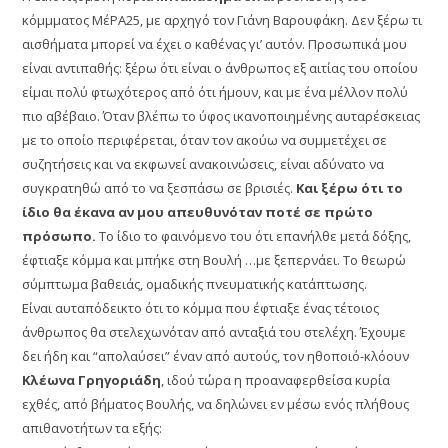
κόμμματος ΜέΡΑ25, με αρχηγό τον Γιάνη Βαρουφάκη. Δεν ξέρω τι
αισθήματα μπορεί να έχει ο καθένας γι’ αυτόν. Προσωπικά μου
είναι αντιπαθής: ξέρω ότι είναι ο άνθρωπος εξ αιτίας του οποίου
είμαι πολύ φτωχότερος από ότι ήμουν, και με ένα μέλλον πολύ
πιο αβέβαιο. Όταν βλέπω το ύφος ικανοποιημένης αυταρέσκειας
με το οποίο περιφέρεται, όταν τον ακούω να συμμετέχει σε
συζητήσεις και να εκφωνεί ανακοινώσεις, είναι αδύνατο να
συγκρατηθώ από το να ξεσπάσω σε βρισιές.
Και ξέρω ότι το
ίδιο θα έκανα αν μου απευθυνόταν ποτέ σε πρώτο
πρόσωπο.
Το ίδιο το φαινόμενο του ότι επανήλθε μετά δόξης,
έφτιαξε κόμμα και μπήκε στη Βουλή …με ξεπερνάει. Το θεωρώ
σύμπτωμα βαθειάς, ομαδικής πνευματικής κατάπτωσης.
Είναι αυταπόδεικτο ότι το κόμμα που έφτιαξε ένας τέτοιος
άνθρωπος θα στελεχωνόταν από ανταξιά του στελέχη. Έχουμε
δει ήδη και “απολαύσει” έναν από αυτούς, τον ηθοποιό-κλόουν
Κλέωνα Γρηγοριάδη
, ιδού τώρα η προαναφερθείσα κυρία
εχθές, από βήματος Βουλής, να δηλώνει εν μέσω ενός πλήθους
απιθανοτήτων τα εξής: