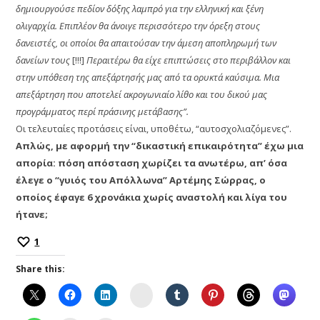
δημιουργούσε πεδίον δόξης λαμπρό για την ελληνική και ξένη
ολιγαρχία. Επιπλέον θα άνοιγε περισσότερο την όρεξη στους
δανειστές, οι οποίοι θα απαιτούσαν την άμεση αποπληρωμή των
δανείων τους
[!!!]
Περαιτέρω θα είχε επιπτώσεις στο περιβάλλον και
στην υπόθεση της απεξάρτησής μας από τα ορυκτά καύσιμα. Μια
απεξάρτηση που αποτελεί ακρογωνιαίο λίθο και του δικού μας
προγράμματος περί πράσινης μετάβασης”.
Οι τελευταίες προτάσεις είναι, υποθέτω, “αυτοσχολιαζόμενες”.
Απλώς, με αφορμή την “δικαστική επικαιρότητα” έχω μια
απορία:
πόση απόσταση χωρίζει τα ανωτέρω, απ’ όσα
έλεγε ο “γυιός του Απόλλωνα” Αρτέμης Σώρρας, ο
οποίος έφαγε 6 χρονάκια χωρίς αναστολή και λίγα του
ήτανε;
1
Share this:
Instagram