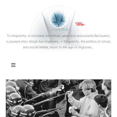
OANNES
To singularity, οι πολιτικές του virtual, μέσα αντι-κοινωνικής δικτύωσης,
η μουσική στην εποχή των ringtones…• Singularity, the politics of virtual,
anti-social media, music in the age of ringtones…